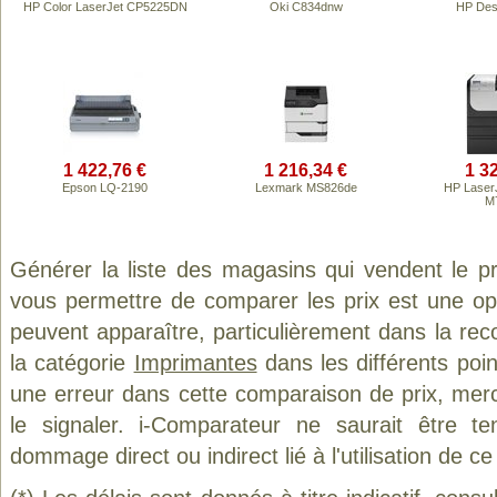
HP Color LaserJet CP5225DN
Oki C834dnw
HP Des
1 422,76 €
1 216,34 €
1 3
Epson LQ-2190
Lexmark MS826de
HP LaserJ
M
Générer la liste des magasins qui vendent le p
vous permettre de comparer les prix est une op
peuvent apparaître, particulièrement dans la re
la catégorie
Imprimantes
dans les différents poi
une erreur dans cette comparaison de prix, mer
le signaler. i-Comparateur ne saurait être t
dommage direct ou indirect lié à l'utilisation de ce