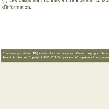
(*) Les délais sont donnés à titre indicatif, cons
d'information.
Coupons et promotions
::
FAQ et aide
::
Plan des catégories
::
Contact
::
A propos
::
Parten
Tous droits réservés. Copyright © 2003-2021 iComparateur / eComparateur® vous perme