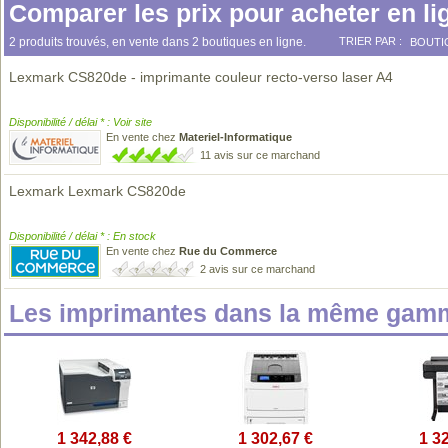
Comparer les prix pour acheter en li
2 produits trouvés, en vente dans 2 boutiques en ligne.
TRIER PAR :
BOUTI
Lexmark CS820de - imprimante couleur recto-verso laser A4
Disponibilité / délai * : Voir site
En vente chez
Materiel-Informatique
11 avis sur ce marchand
Lexmark Lexmark CS820de
Disponibilité / délai * : En stock
En vente chez
Rue du Commerce
2 avis sur ce marchand
Les imprimantes dans la même gamm
1 342,88 €
1 302,67 €
1 3