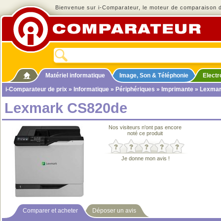
Bienvenue sur i-Comparateur, le moteur de comparaison de
Matériel informatique
Image, Son & Téléphonie
Elect
i-Comparateur de prix
»
Informatique
»
Périphériques
»
Imprimante
» Lexmar
Lexmark CS820de
Nos visiteurs n'ont pas encore
noté ce produit
Je donne mon avis !
Comparer et acheter
Déposer un avis