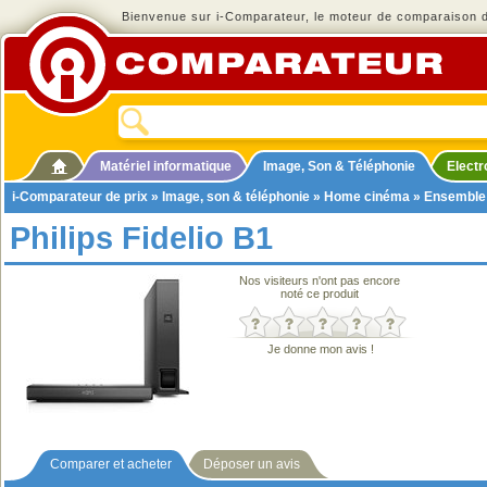
Bienvenue sur i-Comparateur, le moteur de comparaison de
Matériel informatique
Image, Son & Téléphonie
Elect
i-Comparateur de prix
»
Image, son & téléphonie
»
Home cinéma
»
Ensemble
Philips Fidelio B1
Nos visiteurs n'ont pas encore
noté ce produit
Je donne mon avis !
Comparer et acheter
Déposer un avis