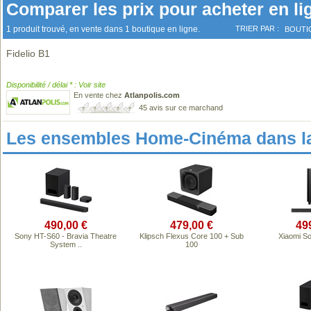
Comparer les prix pour acheter en li
1 produit trouvé, en vente dans 1 boutique en ligne.
TRIER PAR :
BOUTI
Fidelio B1
Disponibilité / délai * : Voir site
En vente chez
Atlanpolis.com
45 avis sur ce marchand
Les ensembles Home-Cinéma dans l
490,00 €
479,00 €
49
Sony HT-S60 - Bravia Theatre
Klipsch Flexus Core 100 + Sub
Xiaomi S
System ..
100