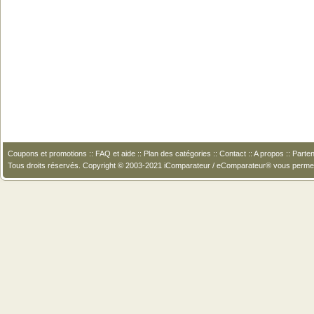
Coupons et promotions
::
FAQ et aide
::
Plan des catégories
::
Contact
::
A propos
::
Parten
Tous droits réservés. Copyright © 2003-2021 iComparateur / eComparateur® vous perme