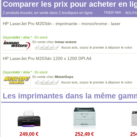
Comparer les prix pour acheter en li
2 produits trouvés, en vente dans 2 boutiques en ligne.
TRIER PAR :
BOUTI
HP LaserJet Pro M203dn - imprimante - monochrome - laser
Disponibilité / délai * : En stock
En vente chez
inmac wstore
Aucun avis, soyez le premier à déposer le votre
HP LaserJet Pro M203dn 1200 x 1200 DPI A4
Disponibilité / délai * : En stock
En vente chez
MisterOops
Aucun avis, soyez le premier à déposer le votre
Les imprimantes dans la même gamm
249,00 €
252,49 €
25