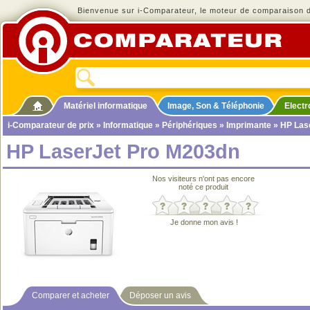
Bienvenue sur i-Comparateur, le moteur de comparaison de
Matériel informatique
Image, Son & Téléphonie
Elect
i-Comparateur de prix
»
Informatique
»
Périphériques
»
Imprimante
» HP Las
HP LaserJet Pro M203dn
Nos visiteurs n'ont pas encore
noté ce produit
Je donne mon avis !
Comparer et acheter
Déposer un avis