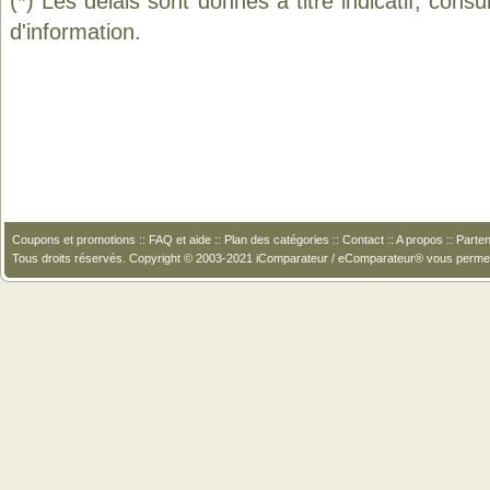
(*) Les délais sont donnés à titre indicatif, cons
d'information.
Coupons et promotions
::
FAQ et aide
::
Plan des catégories
::
Contact
::
A propos
::
Parten
Tous droits réservés. Copyright © 2003-2021 iComparateur / eComparateur® vous perme