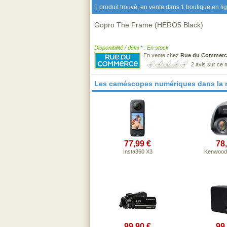
1 produit trouvé, en vente dans 1 boutique en li
Gopro The Frame (HERO5 Black)
Disponibilité / délai * : En stock
En vente chez
Rue du Commerc
2 avis sur ce
Les caméscopes numériques dans la
77,99 €
78
Insta360 X3
Kenwood
99,90 €
99