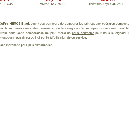
n THA 455
Vivitar DVR-783HD
Thomson Xeyes 4K WiFi
GoPro HERO5 Black
pour vous permettre de comparer les prix est une opération complexe
dans la reconnaissance des références de la catégorie
Caméscopes numériques
dans le
 erreur dans cette comparaison de prix, merci de
nous contacter
pour nous le signaler. i
ut dommage direct ou indirect lié à l'utilisation de ce service.
le site marchand pour plus d'information.