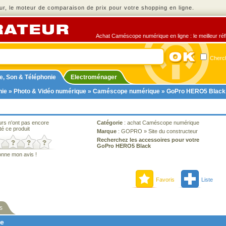
r, le moteur de comparaison de prix pour votre shopping en ligne.
Achat Caméscope numérique en ligne : le meilleur réfl
Cherch
e, Son & Téléphonie
Electroménager
nie
»
Photo & Vidéo numérique
»
Caméscope numérique
» GoPro HERO5 Black
urs n'ont pas encore
Catégorie
:
achat Caméscope numérique
té ce produit
Marque
:
GOPRO
»
Site du constructeur
Recherchez les accessoires pour votre
GoPro HERO5 Black
onne mon avis !
Favoris
Liste
s
ne