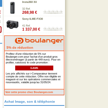
Insta360 X4
32 Ref.
€
268,98 €
€
Sony ILME-FX30
€
41 Ref.
1 337,00 €
5% de réduction
Profitez d'une réduction de 5% sur
Boulanger.com pour l'achat d'un produit gros
électroménager (à partir de 449 euro). Pour en
profiter, saisissez le code promotion :
GAM5
Les prix affichés sur i-Comparateur tiennent
compte de cette réduction. Offre non éligible en
magasin et sur les opérations commerciales et
nouveautés, valable jusqu'au 31/05/24.
Voir cette promo chez Boulanger.com
Achat Image, son & téléphonie