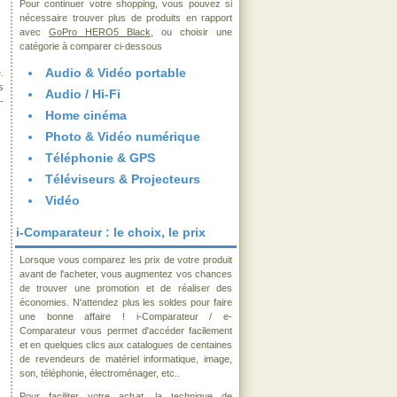
Pour continuer votre shopping, vous pouvez si
nécessaire trouver plus de produits en rapport
avec
GoPro HERO5 Black
, ou choisir une
catégorie à comparer ci-dessous
Audio & Vidéo portable
.
s
Audio / Hi-Fi
-
Home cinéma
Photo & Vidéo numérique
Téléphonie & GPS
Téléviseurs & Projecteurs
Vidéo
i-Comparateur : le choix, le prix
Lorsque vous comparez les prix de votre produit
avant de l'acheter, vous augmentez vos chances
de trouver une promotion et de réaliser des
économies. N'attendez plus les soldes pour faire
une bonne affaire ! i-Comparateur / e-
Comparateur vous permet d'accéder facilement
et en quelques clics aux catalogues de centaines
de revendeurs de matériel informatique, image,
son, téléphonie, électroménager, etc..
Pour faciliter votre achat, la technique de