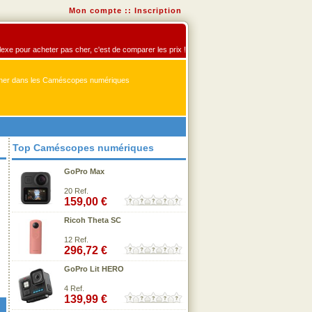
Mon compte
::
Inscription
exe pour acheter pas cher, c'est de comparer les prix !
er dans les Caméscopes numériques
Top Caméscopes numériques
GoPro Max
20 Ref.
159,00 €
Ricoh Theta SC
12 Ref.
296,72 €
GoPro Lit HERO
4 Ref.
139,99 €