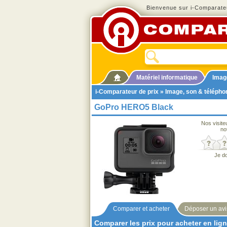
Bienvenue sur i-Comparateu
Matériel informatique
Imag
i-Comparateur de prix
»
Image, son & télépho
GoPro HERO5 Black
Nos visite
no
Je d
Comparer et acheter
Déposer un avi
Comparer les prix pour acheter en lig