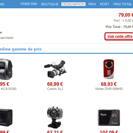
gne.
TRIER PAR :
BOUTIQUE
DÉSIGNATION
PRIX
PORT
PRIX TOTAL
79,00 
Port : + 0,00 
Prix Total : 79,00 
e
Voir cette offre
 marchand
 même gamme de prix
,95 €
68,99 €
68,93 €
 KCA-R200
Canon XL2
Vivitar DVR-699HD
,99 €
62,21 €
104,09 €