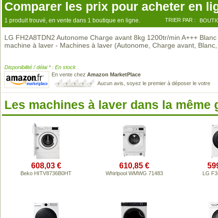
Comparer les prix pour acheter en li
1 produit trouvé, en vente dans 1 boutique en ligne.
TRIER PAR :
BOUTI
LG FH2A8TDN2 Autonome Charge avant 8kg 1200tr/min A+++ Blanc
machine à laver - Machines à laver (Autonome, Charge avant, Blanc
Disponibilité / délai * : En stock
En vente chez
Amazon MarketPlace
Aucun avis, soyez le premier à déposer le votre
Les machines à laver dans la même
608,03 €
610,85 €
59
Beko HITV8736B0HT
Whirlpool WMWG 71483
LG F