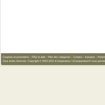
Coupons et promotions
::
FAQ et aide
::
Plan des catégories
::
Contact
::
A propos
::
Parten
Tous droits réservés. Copyright © 2003-2021 iComparateur / eComparateur® vous perme