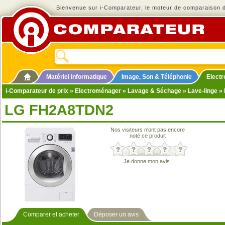
Bienvenue sur i-Comparateur, le moteur de comparaison de
Matériel informatique
Image, Son & Téléphonie
Elect
i-Comparateur de prix
»
Electroménager
»
Lavage & Séchage
»
Lave-linge
» 
LG FH2A8TDN2
Nos visiteurs n'ont pas encore
noté ce produit
Je donne mon avis !
Comparer et acheter
Déposer un avis