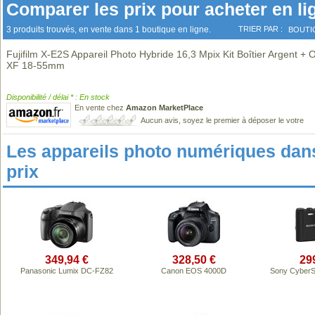
Comparer les prix pour acheter en li
3 produits trouvés, en vente dans 1 boutique en ligne.
TRIER PAR :
BOUTI
Fujifilm X-E2S Appareil Photo Hybride 16,3 Mpix Kit Boîtier Argent + O
XF 18-55mm
Disponibilité / délai * : En stock
En vente chez
Amazon MarketPlace
Aucun avis, soyez le premier à déposer le votre
Les appareils photo numériques da
prix
349,94 €
328,50 €
29
Panasonic Lumix DC-FZ82
Canon EOS 4000D
Sony Cyber