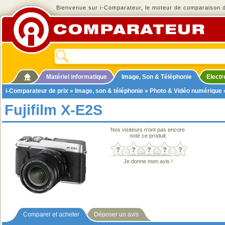
Bienvenue sur i-Comparateur, le moteur de comparaison de
Matériel informatique
Image, Son & Téléphonie
Elect
i-Comparateur de prix
»
Image, son & téléphonie
»
Photo & Vidéo numérique
Fujifilm X-E2S
Nos visiteurs n'ont pas encore
noté ce produit
Je donne mon avis !
Comparer et acheter
Déposer un avis