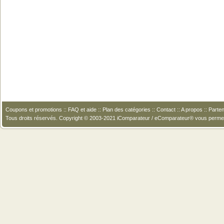
Coupons et promotions
::
FAQ et aide
::
Plan des catégories
::
Contact
::
A propos
::
Parten
Tous droits réservés. Copyright © 2003-2021 iComparateur / eComparateur® vous perme