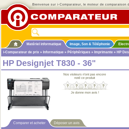
Bienvenue sur i-Comparateur, le moteur de comparaison de
Matériel informatique
Image, Son & Téléphonie
Elect
i-Comparateur de prix
»
Informatique
»
Périphériques
»
Imprimante
» HP Desi
HP Designjet T830 - 36"
Nos visiteurs n'ont pas encore
noté ce produit
Je donne mon avis !
Comparer et acheter
Déposer un avis