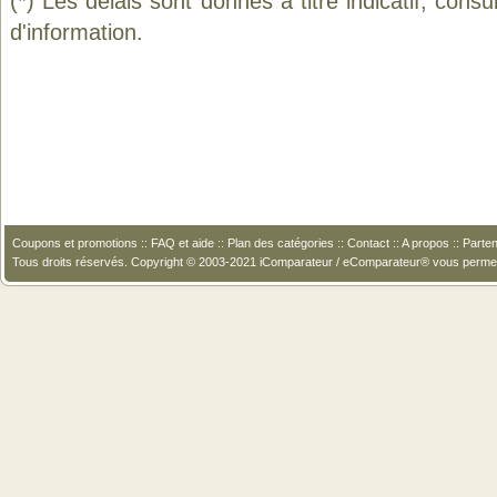
(*) Les délais sont donnés à titre indicatif, cons
d'information.
Coupons et promotions
::
FAQ et aide
::
Plan des catégories
::
Contact
::
A propos
::
Parten
Tous droits réservés. Copyright © 2003-2021 iComparateur / eComparateur® vous perme