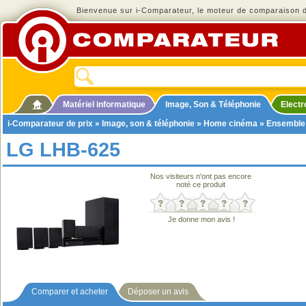
Bienvenue sur i-Comparateur, le moteur de comparaison de
Matériel informatique
Image, Son & Téléphonie
Elect
i-Comparateur de prix
»
Image, son & téléphonie
»
Home cinéma
»
Ensemble
LG LHB-625
Nos visiteurs n'ont pas encore
noté ce produit
Je donne mon avis !
Comparer et acheter
Déposer un avis