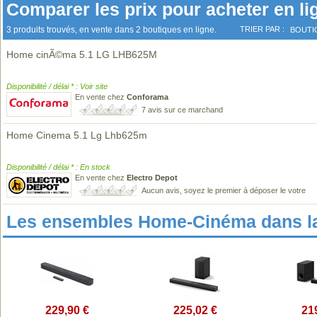
Comparer les prix pour acheter en li
3 produits trouvés, en vente dans 2 boutiques en ligne.
TRIER PAR :
BOUTI
Home cinÃ©ma 5.1 LG LHB625M
Disponibilité / délai * : Voir site
En vente chez
Conforama
7 avis sur ce marchand
Home Cinema 5.1 Lg Lhb625m
Disponibilité / délai * : En stock
En vente chez
Electro Depot
Aucun avis, soyez le premier à déposer le votre
Les ensembles Home-Cinéma dans l
229,90 €
225,02 €
21