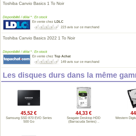
Toshiba Canvio Basics 1 To Noir
Disponibilité / délai * : En stock
En vente chez
LDLC
223 avis sur ce marchand
Toshiba Canvio Basics 2022 1 To Noir
Disponibilité / délai * : En stock
En vente chez
Top Achat
149 avis sur ce marchand
Les disques durs dans la même gam
45,52 €
44,33 €
44
Samsung SSD 870 EVO Series
Seagate Desktop HDD
Western Digita
500 Go
(Barracuda Series) ..