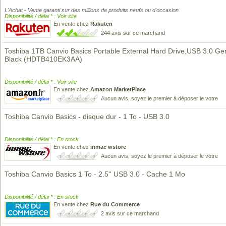
L'Achat - Vente garanti sur des millions de produits neufs ou d'occasion
Disponibilité / délai * : Voir site
En vente chez
Rakuten
244 avis sur ce marchand
Toshiba 1TB Canvio Basics Portable External Hard Drive,USB 3.0 Ge
Black (HDTB410EK3AA)
Disponibilité / délai * : Voir site
En vente chez
Amazon MarketPlace
Aucun avis, soyez le premier à déposer le votre
Toshiba Canvio Basics - disque dur - 1 To - USB 3.0
Disponibilité / délai * : En stock
En vente chez
inmac wstore
Aucun avis, soyez le premier à déposer le votre
Toshiba Canvio Basics 1 To - 2.5'' USB 3.0 - Cache 1 Mo
Disponibilité / délai * : En stock
En vente chez
Rue du Commerce
2 avis sur ce marchand