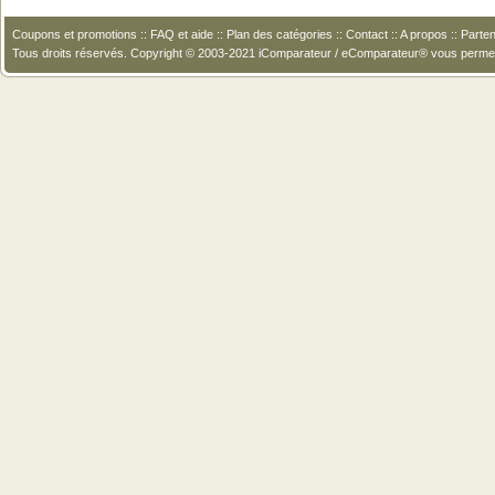
Coupons et promotions
::
FAQ et aide
::
Plan des catégories
::
Contact
::
A propos
::
Parten
Tous droits réservés. Copyright © 2003-2021 iComparateur / eComparateur® vous perme