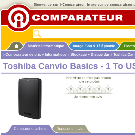
Bienvenue sur i-Comparateur, le moteur de comparaison de
Matériel informatique
Image, Son & Téléphonie
Elect
i-Comparateur de prix
»
Informatique
»
Stockage
»
Disque dur
» Toshiba Canv
Toshiba Canvio Basics - 1 To U
Nos visiteurs n'ont pas encore
noté ce produit
Je donne mon avis !
Comparer et acheter
Déposer un avis