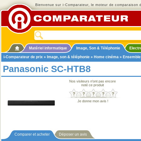
Bienvenue sur i-Comparateur, le moteur de comparaison de
Matériel informatique
Image, Son & Téléphonie
Elect
i-Comparateur de prix
»
Image, son & téléphonie
»
Home cinéma
»
Ensemble
Panasonic SC-HTB8
Nos visiteurs n'ont pas encore
noté ce produit
Je donne mon avis !
Comparer et acheter
Déposer un avis