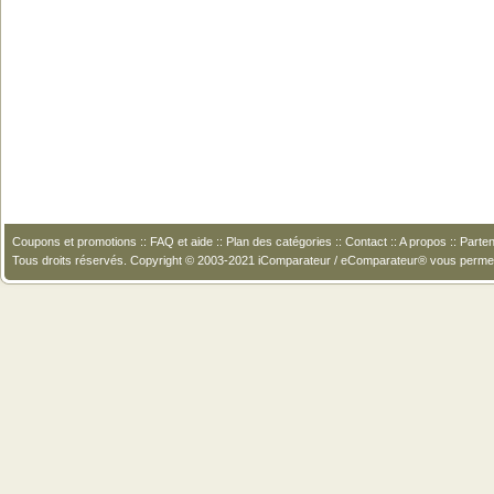
Coupons et promotions
::
FAQ et aide
::
Plan des catégories
::
Contact
::
A propos
::
Parten
Tous droits réservés. Copyright © 2003-2021 iComparateur / eComparateur® vous perme