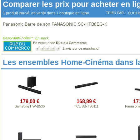
Comparer les prix pour acheter en li
1 produit trouvé, en vente dans 1 boutique en ligne.
TRIER PAR :
BOUTI
Panasonic Barre de son PANASONIC SC-HTB8EG-K
Disponibilité / délai * : En stock
En vente chez
Rue du Commerce
2 avis sur ce marchand
Les ensembles Home-Cinéma dans l
179,00 €
168,89 €
17
Samsung HW-B530
TCL SB-TS8111
Panasoni