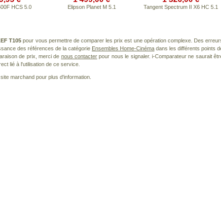
600F HCS 5.0
Elipson Planet M 5.1
Tangent Spectrum II X6 HC 5.1
EF T105
pour vous permettre de comparer les prix est une opération complexe. Des erreur
issance des références de la catégorie
Ensembles Home-Cinéma
dans les différents points d
araison de prix, merci de
nous contacter
pour nous le signaler. i-Comparateur ne saurait êtr
 lié à l'utilisation de ce service.
le site marchand pour plus d'information.