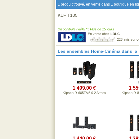
1 produit trouvé, en vente dans 1 boutique en li
KEF T105
Disponibilité / délai * : Plus de 15 jours
En vente chez
LDLC
223 avis sur 
Les ensembles Home-Cinéma dans la
1 499,00 €
1 55
Klipsch R-605FA 5.0.2 Atmos
Klipsch R-
1 440,00 €
1 38