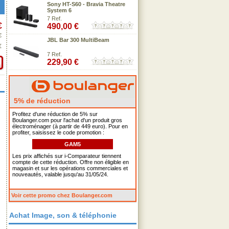
Sony HT-S60 - Bravia Theatre
System 6
7 Ref.
€
490,00 €
€
JBL Bar 300 MultiBeam
€
7 Ref.
229,90 €
5% de réduction
Profitez d'une réduction de 5% sur
Boulanger.com pour l'achat d'un produit gros
électroménager (à partir de 449 euro). Pour en
profiter, saisissez le code promotion :
GAM5
Les prix affichés sur i-Comparateur tiennent
compte de cette réduction. Offre non éligible en
magasin et sur les opérations commerciales et
nouveautés, valable jusqu'au 31/05/24.
Voir cette promo chez Boulanger.com
Achat Image, son & téléphonie