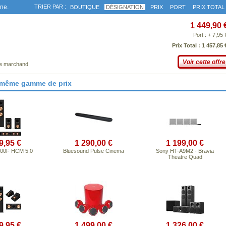
gne.
TRIER PAR :
BOUTIQUE
DÉSIGNATION
PRIX
PORT
PRIX TOTAL
1 449,90 
Port : + 7,95 
Prix Total : 1 457,85 
Voir cette offre
ce marchand
 même gamme de prix
9,95 €
1 290,00 €
1 199,00 €
800F HCM 5.0
Bluesound Pulse Cinema
Sony HT-A9M2 - Bravia
Theatre Quad
9,95 €
1 499,00 €
1 326,00 €