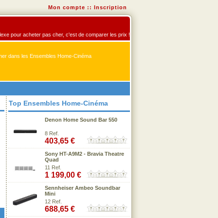
Mon compte
::
Inscription
exe pour acheter pas cher, c'est de comparer les prix !
er dans les Ensembles Home-Cinéma
Top Ensembles Home-Cinéma
Denon Home Sound Bar 550
8 Ref.
403,65 €
Sony HT-A9M2 - Bravia Theatre
Quad
11 Ref.
1 199,00 €
Sennheiser Ambeo Soundbar
Mini
12 Ref.
688,65 €