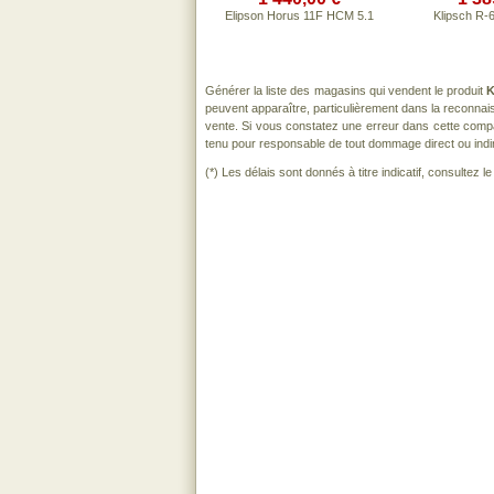
Elipson Horus 11F HCM 5.1
Klipsch R-
Générer la liste des magasins qui vendent le produit
K
peuvent apparaître, particulièrement dans la reconna
vente. Si vous constatez une erreur dans cette comp
tenu pour responsable de tout dommage direct ou indirect
(*) Les délais sont donnés à titre indicatif, consultez 