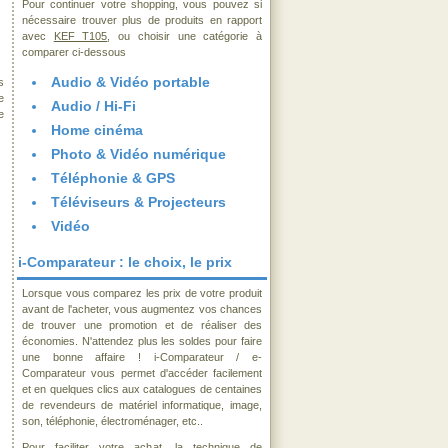
Pour continuer votre shopping, vous pouvez si
nécessaire trouver plus de produits en rapport
avec
KEF T105
, ou choisir une catégorie à
comparer ci-dessous
Audio & Vidéo portable
s
e
Audio / Hi-Fi
e
Home cinéma
Photo & Vidéo numérique
Téléphonie & GPS
Téléviseurs & Projecteurs
Vidéo
i-Comparateur : le choix, le prix
Lorsque vous comparez les prix de votre produit
avant de l'acheter, vous augmentez vos chances
de trouver une promotion et de réaliser des
économies. N'attendez plus les soldes pour faire
une bonne affaire ! i-Comparateur / e-
Comparateur vous permet d'accéder facilement
et en quelques clics aux catalogues de centaines
de revendeurs de matériel informatique, image,
son, téléphonie, électroménager, etc..
Pour faciliter votre achat, la technique de