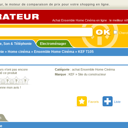
r, le moteur de comparaison de prix pour votre shopping en ligne.
Achat Ensemble Home Cinéma en ligne : le meilleur réfl
Cherch
e, Son & Téléphonie
Electroménager
nie
»
Home cinéma
»
Ensemble Home Cinéma
» KEF T105
urs n'ont pas encore
Catégorie
:
achat Ensemble Home Cinéma
té ce produit
Marque
:
KEF
»
Site du constructeur
onne mon avis !
Favoris
Liste
s
ne