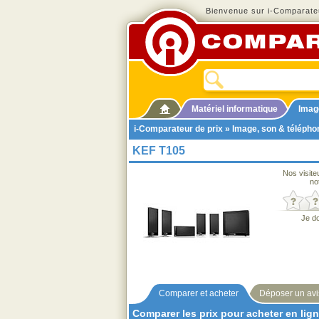
Bienvenue sur i-Comparateu
Matériel informatique
Imag
i-Comparateur de prix
»
Image, son & télépho
KEF T105
Nos visite
no
Je d
Comparer et acheter
Déposer un avi
Comparer les prix pour acheter en lig