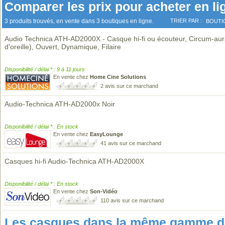
Comparer les prix pour acheter en li
3 produits trouvés, en vente dans 3 boutiques en ligne.
TRIER PAR :
BOUTI
Audio Technica ATH-AD2000X - Casque hi-fi ou écouteur, Circum-aura
d'oreille), Ouvert, Dynamique, Filaire
Disponibilité / délai * : 9 à 11 jours
En vente chez
Home Cine Solutions
2 avis sur ce marchand
Audio-Technica ATH-AD2000x Noir
Disponibilité / délai * : En stock
En vente chez
EasyLounge
41 avis sur ce marchand
Casques hi-fi Audio-Technica ATH-AD2000X
Disponibilité / délai * : En stock
En vente chez
Son-Vidéo
110 avis sur ce marchand
Les casques dans la même gamme de