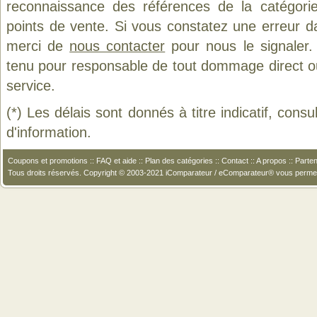
reconnaissance des références de la catégor
points de vente. Si vous constatez une erreur d
merci de
nous contacter
pour nous le signaler.
tenu pour responsable de tout dommage direct ou in
service.
(*) Les délais sont donnés à titre indicatif, cons
d'information.
Coupons et promotions
::
FAQ et aide
::
Plan des catégories
::
Contact
::
A propos
::
Parten
Tous droits réservés. Copyright © 2003-2021 iComparateur / eComparateur® vous perme