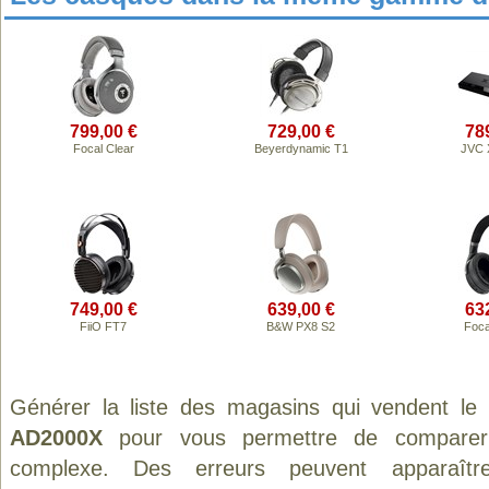
799,00 €
729,00 €
78
Focal Clear
Beyerdynamic T1
JVC 
749,00 €
639,00 €
63
FiiO FT7
B&W PX8 S2
Foca
Générer la liste des magasins qui vendent le
AD2000X
pour vous permettre de comparer 
complexe. Des erreurs peuvent apparaître