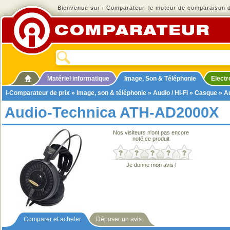
Bienvenue sur i-Comparateur, le moteur de comparaison de
Matériel informatique
Image, Son & Téléphonie
Elect
i-Comparateur de prix
»
Image, son & téléphonie
»
Audio / Hi-Fi
»
Casque
» A
Audio-Technica ATH-AD2000X
Nos visiteurs n'ont pas encore
noté ce produit
Je donne mon avis !
Comparer et acheter
Déposer un avis