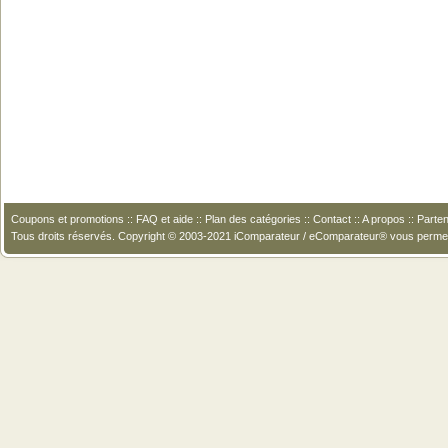
Coupons et promotions
::
FAQ et aide
::
Plan des catégories
::
Contact
::
A propos
::
Parten
Tous droits réservés. Copyright © 2003-2021 iComparateur / eComparateur® vous perme