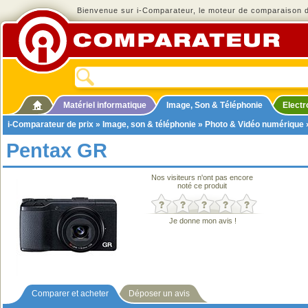
Bienvenue sur i-Comparateur, le moteur de comparaison de
Matériel informatique
Image, Son & Téléphonie
Elect
i-Comparateur de prix
»
Image, son & téléphonie
»
Photo & Vidéo numérique
Pentax GR
Nos visiteurs n'ont pas encore
noté ce produit
Je donne mon avis !
Comparer et acheter
Déposer un avis