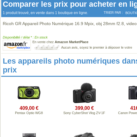
Comparer les prix pour acheter en li
1 produit trouvé, en vente dans 1 boutique en ligne.
TRIER PAR :
BOUTI
Ricoh GR Appareil Photo Numérique 16.9 Mpix, obj 28mm f2.8, video 
Disponibilité / délai * : En stock
En vente chez
Amazon MarketPlace
Aucun avis, soyez le premier à déposer le votre
Les appareils photo numériques da
prix
409,00 €
399,00 €
41
Pentax Optio WG8
Sony CyberShot Vlog ZV-1F
Canon Powe