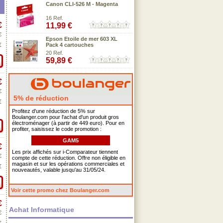
Canon CLI-526 M - Magenta
16 Ref.
€
11,99 €
€
Epson Etoile de mer 603 XL
€
Pack 4 cartouches
20 Ref.
59,89 €
€
€
5% de réduction
€
Profitez d'une réduction de 5% sur
Boulanger.com pour l'achat d'un produit gros
électroménager (à partir de 449 euro). Pour en
profiter, saisissez le code promotion :
GAM5
€
Les prix affichés sur i-Comparateur tiennent
€
compte de cette réduction. Offre non éligible en
magasin et sur les opérations commerciales et
€
nouveautés, valable jusqu'au 31/05/24.
Voir cette promo chez Boulanger.com
€
Achat Informatique
€