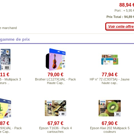
88,94 
Port : + 5,95 
Prix Total : 94,89 
Voir cette offre
ce marchand
 gamme de prix
,11 €
79,00 €
77,94 €
 - Multipack 3
Brother LC127XLVAL - Pack
HP n° 72 (C9373A) - Jaune
eurs ..
Haute Cap..
haute cap..
,87 €
67,97 €
67,90 €
29XLVAL - Pack
Epson T1636 - Pack 4
Epson Kiwi 202 Multipack 5
e Cap..
cartouches
couleurs