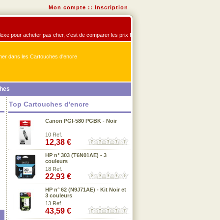
Mon compte
::
Inscription
flexe pour acheter pas cher, c'est de comparer les prix !
er dans les Cartouches d'encre
ches
Top Cartouches d'encre
Canon PGI-580 PGBK - Noir
10 Ref.
12,38 €
HP n° 303 (T6N01AE) - 3
couleurs
18 Ref.
22,93 €
HP n° 62 (N9J71AE) - Kit Noir et
3 couleurs
13 Ref.
43,59 €