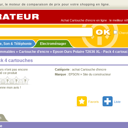
r, le moteur de comparaison de prix pour votre shopping en ligne.
Achat Cartouche d'encre en ligne : le meilleur ré
Cherch
e, Son & Téléphonie
Electroménager
ommables
»
Cartouche d'encre
» Epson Ours Polaire T2636 XL - Pack 4 cartou
ck 4 cartouches
urs n'ont pas encore
Catégorie
:
achat Cartouche d'encre
té ce produit
Marque
:
EPSON
»
Site du constructeur
onne mon avis !
Favoris
Liste
s
ne