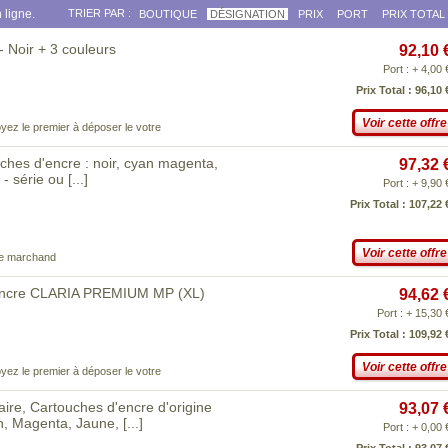
 ligne.
TRIER PAR :
BOUTIQUE
DÉSIGNATION
PRIX
PORT
PRIX TOTAL
Noir + 3 couleurs
92,10 
Port : + 4,00 
Prix Total : 96,10 
Voir cette offre
yez le premier à déposer le votre
ches d'encre : noir, cyan magenta,
97,32 
 - série ou
[...]
Port : + 9,90 
Prix Total : 107,22 
Voir cette offre
ce marchand
cre CLARIA PREMIUM MP (XL)
94,62 
Port : + 15,30 
Prix Total : 109,92 
Voir cette offre
yez le premier à déposer le votre
ire, Cartouches d'encre d'origine
93,07 
an, Magenta, Jaune,
[...]
Port : + 0,00 