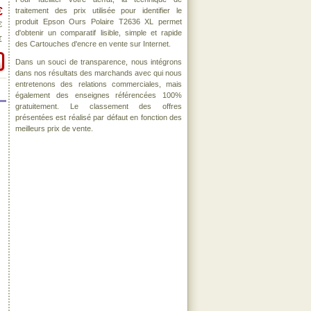
€
traitement des prix utilisée pour identifier le
produit Epson Ours Polaire T2636 XL permet
€
d'obtenir un comparatif lisible, simple et rapide
€
des Cartouches d'encre en vente sur Internet.
Dans un souci de transparence, nous intégrons
dans nos résultats des marchands avec qui nous
entretenons des relations commerciales, mais
également des enseignes référencées 100%
gratuitement. Le classement des offres
présentées est réalisé par défaut en fonction des
meilleurs prix de vente.