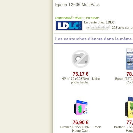
Epson T2636 MultiPack
Disponibilité / délai * : En stock
En vente chez
LDLC
223 avis sur 
Les cartouches d'encre dans la même
75,17 €
78
HP n° 72 (C9370A) - Noire
Epson T2715
photo haute ..
Coul
76,90 €
77
Brother LC227XLVAL - Pack
Brother LC2
Haute Cap..
Haut