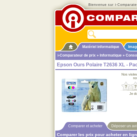
Bienvenue sur i-Comparateu
Matériel informatique
Imag
i-Comparateur de prix
»
Informatique
»
Cons
Epson Ours Polaire T2636 XL - Pa
Nos visite
no
Je d
Comparer et acheter
Déposer un avi
Comparer les prix pour acheter en lig