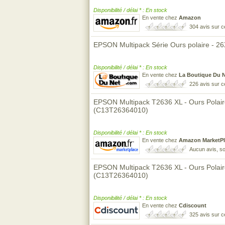
Disponibilité / délai * : En stock
En vente chez
Amazon
304 avis sur 
EPSON Multipack Série Ours polaire - 2
Disponibilité / délai * : En stock
En vente chez
La Boutique Du 
226 avis sur 
EPSON Multipack T2636 XL - Ours Polair
(C13T26364010)
Disponibilité / délai * : En stock
En vente chez
Amazon MarketPl
Aucun avis, so
EPSON Multipack T2636 XL - Ours Polair
(C13T26364010)
Disponibilité / délai * : En stock
En vente chez
Cdiscount
325 avis sur 