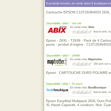
9 produits trouvés, en vente dans 8 boutiques en
Cartouche EPSON C13T26364020 26XL - 
Disponibilité / délai * : Voir site
En vente chez
Abix
Aucun avis, so
Epson - 26XL - T2636 - Pack de 4 Cartou
jaune - produit d'origine - C13T26364010
Disponibilité / délai * : 24/48h
En vente chez
Maptrotter
150 avis sur 
Epson : CARTOUCHE OURS POLAIRE en
Disponibilité / délai * : En stock
En vente chez
BusiBoutique
Aucun avis, so
Epson EasyMail Multipack 26XL Ours Pola
XL Haute Capacité, 4 couleurs: Noir, Cy