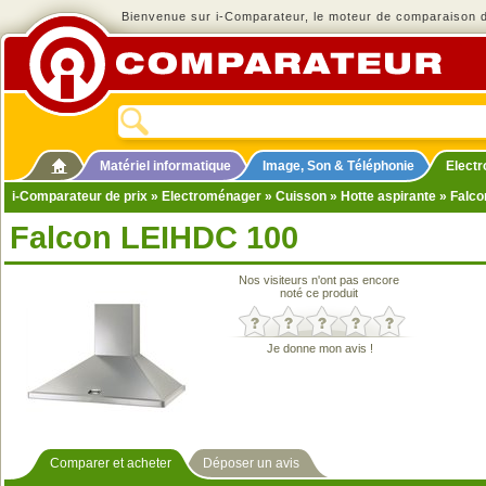
Bienvenue sur i-Comparateur, le moteur de comparaison de
Matériel informatique
Image, Son & Téléphonie
Elect
i-Comparateur de prix
»
Electroménager
»
Cuisson
»
Hotte aspirante
» Falco
Falcon LEIHDC 100
Nos visiteurs n'ont pas encore
noté ce produit
Je donne mon avis !
Comparer et acheter
Déposer un avis