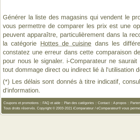
Générer la liste des magasins qui vendent le pr
vous permettre de comparer les prix est une op
peuvent apparaître, particulièrement dans la re
la catégorie
Hottes de cuisine
dans les différ
constatez une erreur dans cette comparaison de
pour nous le signaler. i-Comparateur ne saurait
tout dommage direct ou indirect lié à l'utilisation 
(*) Les délais sont donnés à titre indicatif, cons
d'information.
Coupons et promotions
::
FAQ et aide
::
Plan des catégories
::
Contact
::
A propos
::
Parten
Tous droits réservés. Copyright © 2003-2021 iComparateur / eComparateur® vous perme