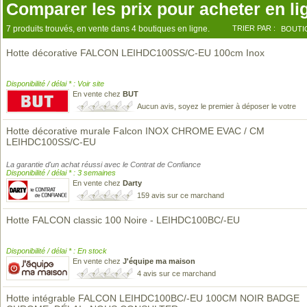
Comparer les prix pour acheter en li
7 produits trouvés, en vente dans 4 boutiques en ligne.
TRIER PAR :
BOUTI
Hotte décorative FALCON LEIHDC100SS/C-EU 100cm Inox
Disponibilité / délai * : Voir site
En vente chez
BUT
Aucun avis, soyez le premier à déposer le votre
Hotte décorative murale Falcon INOX CHROME EVAC / CM
LEIHDC100SS/C-EU
La garantie d'un achat réussi avec le Contrat de Confiance
Disponibilité / délai * : 3 semaines
En vente chez
Darty
159 avis sur ce marchand
Hotte FALCON classic 100 Noire - LEIHDC100BC/-EU
Disponibilité / délai * : En stock
En vente chez
J'équipe ma maison
4 avis sur ce marchand
Hotte intégrable FALCON LEIHDC100BC/-EU 100CM NOIR BADGE