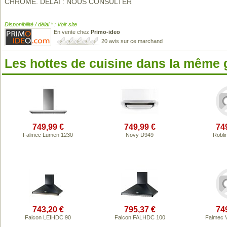
CHROME. DÉLAI : NOUS CONSULTER
Disponibilité / délai * : Voir site
En vente chez
Primo-ideo
20 avis sur ce marchand
Les hottes de cuisine dans la même
749,99 €
749,99 €
74
Falmec Lumen 1230
Novy D949
Robli
743,20 €
795,37 €
74
Falcon LEIHDC 90
Falcon FALHDC 100
Falmec 