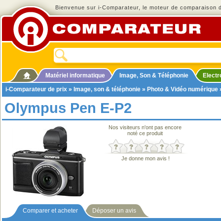
Bienvenue sur i-Comparateur, le moteur de comparaison de
Matériel informatique
Image, Son & Téléphonie
Elect
i-Comparateur de prix
»
Image, son & téléphonie
»
Photo & Vidéo numérique
Olympus Pen E-P2
Nos visiteurs n'ont pas encore
noté ce produit
Je donne mon avis !
Comparer et acheter
Déposer un avis