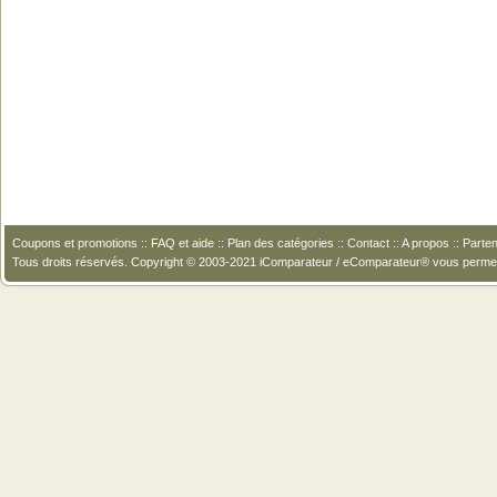
Coupons et promotions
::
FAQ et aide
::
Plan des catégories
::
Contact
::
A propos
::
Parten
Tous droits réservés. Copyright © 2003-2021 iComparateur / eComparateur® vous perme