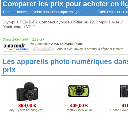
Comparer les prix pour acheter en li
1 produit trouvé, en vente dans 1 boutique en ligne.
TRIER PAR :
BOUTI
Olympus PEN E-P2 Compact hybride Boîtier nu 12,3 Mpix + Viseur
électronique VF-2
Disponibilité / délai * : En stock
En vente chez
Amazon MarketPlace
Aucun avis, soyez le premier à déposer le votre
Les appareils photo numériques da
prix
399,00 €
409,00 €
41
Sony CyberShot Vlog ZV-1F
Pentax Optio WG8
Canon Powe