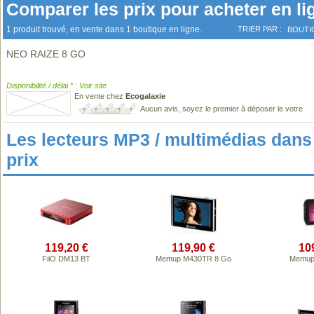
Comparer les prix pour acheter en li
1 produit trouvé, en vente dans 1 boutique en ligne.
TRIER PAR :
BOUTI
NEO RAIZE 8 GO
Disponibilité / délai * : Voir site
En vente chez
Ecogalaxie
Aucun avis, soyez le premier à déposer le votre
Les lecteurs MP3 / multimédias da
prix
119,20 €
119,90 €
10
FiiO DM13 BT
Memup M430TR 8 Go
Memup