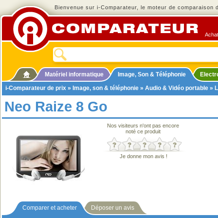
Bienvenue sur i-Comparateur, le moteur de comparaison de
Achat
Matériel informatique
Image, Son & Téléphonie
Elect
i-Comparateur de prix
»
Image, son & téléphonie
»
Audio & Vidéo portable
»
L
Neo Raize 8 Go
Nos visiteurs n'ont pas encore
noté ce produit
Je donne mon avis !
Comparer et acheter
Déposer un avis