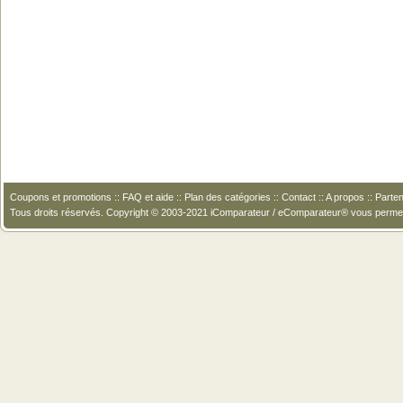
Coupons et promotions
::
FAQ et aide
::
Plan des catégories
::
Contact
::
A propos
::
Parten
Tous droits réservés. Copyright © 2003-2021 iComparateur / eComparateur® vous perme