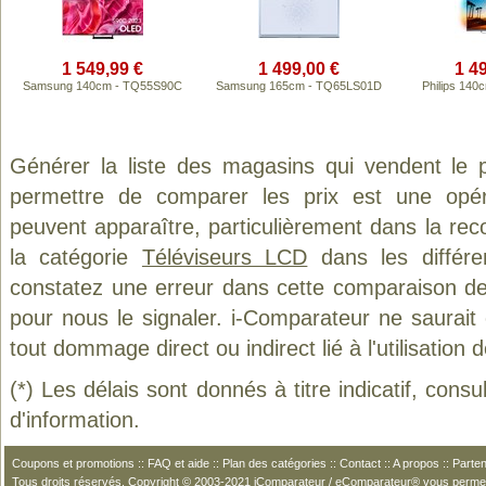
1 549,99 €
1 499,00 €
1 4
Samsung 140cm - TQ55S90C
Samsung 165cm - TQ65LS01D
Philips 14
Générer la liste des magasins qui vendent le 
permettre de comparer les prix est une opér
peuvent apparaître, particulièrement dans la re
la catégorie
Téléviseurs LCD
dans les différe
constatez une erreur dans cette comparaison de
pour nous le signaler. i-Comparateur ne saurait
tout dommage direct ou indirect lié à l'utilisation 
(*) Les délais sont donnés à titre indicatif, cons
d'information.
Coupons et promotions
::
FAQ et aide
::
Plan des catégories
::
Contact
::
A propos
::
Parten
Tous droits réservés. Copyright © 2003-2021 iComparateur / eComparateur® vous perme