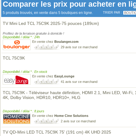
Comparer les prix pour acheter en li
5 produits trouvés, en vente dans 5 boutiques en ligne.
TRIER PAR :
BOUTI
TV Mini Led TCL 75C9K 2025-75 pouces (189cm)
Profitez de la livraison gratuite à domicile !
Disponibilité / délai * : 24h
En vente chez
Boulanger.com
29 avis sur ce marchand
TCL 75C9K
Disponibilité / délai * : En stock
En vente chez
EasyLounge
41 avis sur ce marchand
TCL 75C9K - Téléviseur haute définition, HDMI 2.1, Mini LED, Wi-Fi, 
4K, Dolby Vision, HDR10, HDR10+, HLG
Disponibilité / délai * : 8 jours
En vente chez
Home Cine Solutions
2 avis sur ce marchand
TV QD-Mini LED TCL 75C9K 75' (191 cm) 4K UHD 2025