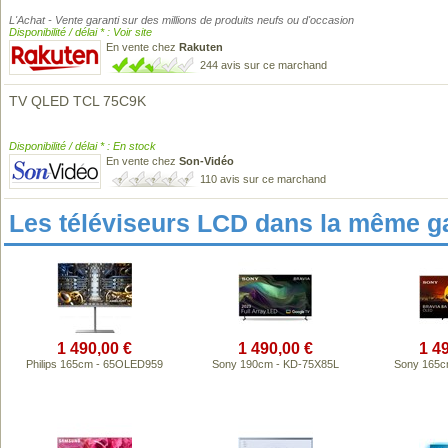
L'Achat - Vente garanti sur des millions de produits neufs ou d'occasion
Disponibilité / délai * : Voir site
En vente chez
Rakuten
244 avis sur ce marchand
TV QLED TCL 75C9K
Disponibilité / délai * : En stock
En vente chez
Son-Vidéo
110 avis sur ce marchand
Les téléviseurs LCD dans la même 
1 490,00 €
1 490,00 €
1 4
Philips 165cm - 65OLED959
Sony 190cm - KD-75X85L
Sony 165c