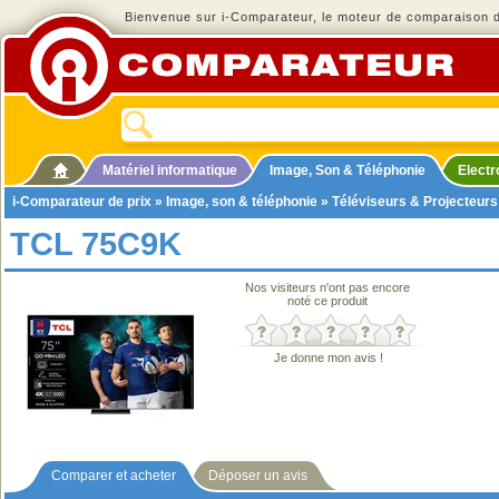
Bienvenue sur i-Comparateur, le moteur de comparaison de
Matériel informatique
Image, Son & Téléphonie
Elect
i-Comparateur de prix
»
Image, son & téléphonie
»
Téléviseurs & Projecteurs
TCL 75C9K
Nos visiteurs n'ont pas encore
noté ce produit
Je donne mon avis !
Comparer et acheter
Déposer un avis