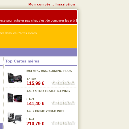
Mon compte
::
Inscription
flexe pour acheter pas cher, c'est de comparer les prix !
er dans les Cartes mères
Top Cartes mères
MSI MPG B550 GAMING PLUS
12 Ref.
115,99 €
Asus STRIX B550-F GAMING
6 Ref.
141,40 €
Asus PRIME Z890-P WIFI
5 Ref.
210,79 €