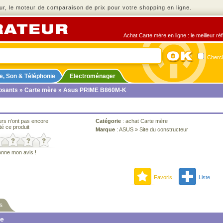
r, le moteur de comparaison de prix pour votre shopping en ligne.
Achat Carte mère en ligne : le meilleur ré
Cherch
e, Son & Téléphonie
Electroménager
sants
»
Carte mère
» Asus PRIME B860M-K
urs n'ont pas encore
Catégorie
:
achat Carte mère
té ce produit
Marque
:
ASUS
»
Site du constructeur
onne mon avis !
Favoris
Liste
s
ne