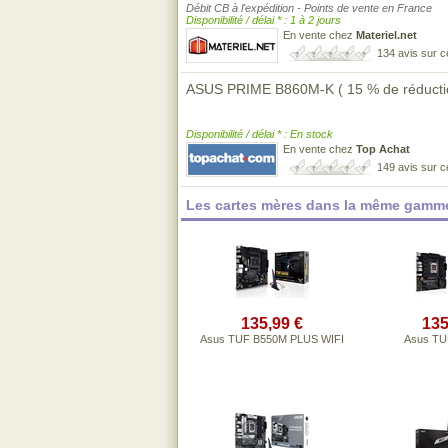
Débit CB à l'expédition - Points de vente en France
Disponibilité / délai * : 1 à 2 jours
En vente chez
Materiel.net
134 avis sur 
ASUS PRIME B860M-K ( 15 % de réductio
Disponibilité / délai * : En stock
En vente chez
Top Achat
149 avis sur 
Les cartes mères dans la même gamme
135,99 €
135
Asus TUF B550M PLUS WIFI
Asus TU