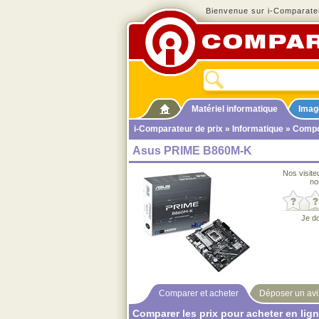
Bienvenue sur i-Comparateu
Matériel informatique
Imag
i-Comparateur de prix
»
Informatique
»
Compo
Asus PRIME B860M-K
Nos visite
no
Je d
Comparer et acheter
Déposer un avi
Comparer les prix pour acheter en lig