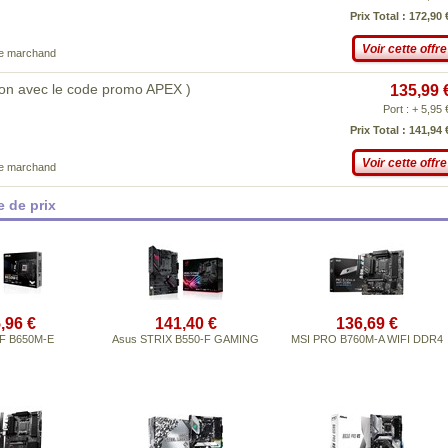
Prix Total : 172,90 
Voir cette offre
ce marchand
n avec le code promo APEX )
135,99 
Port : + 5,95 
Prix Total : 141,94 
Voir cette offre
ce marchand
 de prix
,96 €
141,40 €
136,69 €
F B650M-E
Asus STRIX B550-F GAMING
MSI PRO B760M-A WIFI DDR4