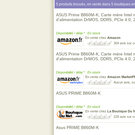
5 produits trouvés, en vente dans 5 boutiques en
ASUS Prime B860M-K, Carte mère Intel m
d'alimentation DrMOS, DDR5, PCIe 4.0,
Disponibilité / délai * : En stock
En vente chez
Amazon
304 avis sur 
ASUS Prime B860M-K, Carte mère Intel m
d'alimentation DrMOS, DDR5, PCIe 4.0,
Disponibilité / délai * : En stock
En vente chez
Amazon MarketPl
Aucun avis, so
ASUS PRIME B860M-K
Disponibilité / délai * : En stock
En vente chez
La Boutique Du 
226 avis sur 
Asus PRIME B860M-K