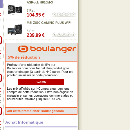
ASRock H810M-X
7 Ref.
€
104,95 €
€
MSI Z890 GAMING PLUS WiFi
€
5 Ref.
239,99 €
€
5% de réduction
€
€
Profitez d'une réduction de 5% sur
Boulanger.com pour l'achat d'un produit gros
électroménager (à partir de 449 euro). Pour en
profiter, saisissez le code promotion :
GAM5
Les prix affichés sur i-Comparateur tiennent
€
compte de cette réduction. Offre non éligible en
€
magasin et sur les opérations commerciales et
nouveautés, valable jusqu'au 31/05/24.
€
Voir cette promo chez Boulanger.com
Achat Informatique
€
€