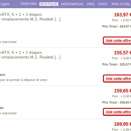
 ligne.
TRIER PAR :
BOUTIQUE
DÉSIGNATION
PRIX
PORT
PRIX TOTAL
ATX, 6 + 1 + 1 étapes
163,97 
 2 emplacements M.2, Realtek
[...]
Port : + 0,00 
Prix Total : 163,97 
Voir cette offre
ce marchand
ATX, 6 + 1 + 1 étapes
155,57 
 2 emplacements M.2, Realtek
[...]
Port : + 0,00 
Prix Total : 155,57 
ace
Voir cette offre
yez le premier à déposer le votre
159,65 
Port : + 0,00 
Prix Total : 159,65 
Net
Voir cette offre
ce marchand
169,95 
Port : + 2,95 