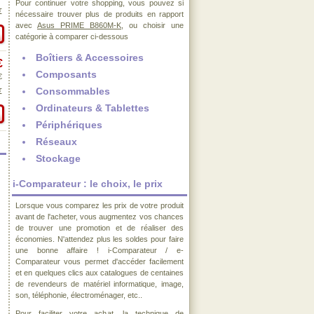
Pour continuer votre shopping, vous pouvez si
€
nécessaire trouver plus de produits en rapport
avec
Asus PRIME B860M-K
, ou choisir une
catégorie à comparer ci-dessous
Boîtiers & Accessoires
€
Composants
€
Consommables
€
Ordinateurs & Tablettes
Périphériques
Réseaux
Stockage
i-Comparateur : le choix, le prix
Lorsque vous comparez les prix de votre produit
avant de l'acheter, vous augmentez vos chances
de trouver une promotion et de réaliser des
économies. N'attendez plus les soldes pour faire
une bonne affaire ! i-Comparateur / e-
Comparateur vous permet d'accéder facilement
et en quelques clics aux catalogues de centaines
de revendeurs de matériel informatique, image,
son, téléphonie, électroménager, etc..
Pour faciliter votre achat, la technique de