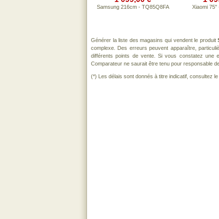
Samsung 216cm - TQ85Q8FA
Xiaomi 75" 
Générer la liste des magasins qui vendent le produit
complexe. Des erreurs peuvent apparaître, particul
différents points de vente. Si vous constatez une
Comparateur ne saurait être tenu pour responsable de to
(*) Les délais sont donnés à titre indicatif, consultez 