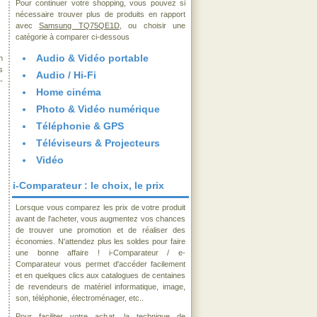
Pour continuer votre shopping, vous pouvez si
nécessaire trouver plus de produits en rapport
avec
Samsung TQ75QE1D
, ou choisir une
catégorie à comparer ci-dessous
Audio & Vidéo portable
n
s
Audio / Hi-Fi
-
Home cinéma
Photo & Vidéo numérique
Téléphonie & GPS
Téléviseurs & Projecteurs
Vidéo
i-Comparateur : le choix, le prix
Lorsque vous comparez les prix de votre produit
avant de l'acheter, vous augmentez vos chances
de trouver une promotion et de réaliser des
économies. N'attendez plus les soldes pour faire
une bonne affaire ! i-Comparateur / e-
Comparateur vous permet d'accéder facilement
et en quelques clics aux catalogues de centaines
de revendeurs de matériel informatique, image,
son, téléphonie, électroménager, etc..
Pour faciliter votre achat, la technique de