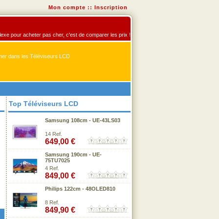
Mon compte
::
Inscription
flexe pour acheter pas cher, c'est de comparer les prix !
er dans les Téléviseurs LCD
Top Téléviseurs LCD
Samsung 108cm - UE-43LS03
14 Ref.
649,00 €
Samsung 190cm - UE-
75TU7025
4 Ref.
849,00 €
Philips 122cm - 48OLED810
8 Ref.
849,90 €