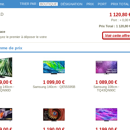
gne.
TRIER PAR :
BOUTIQUE
DÉSIGNATION
PRIX
PORT
PRIX TOTAL
1D
1 120,80 
Port : + 0,00 
Prix Total : 1 120,80 
ace
Voir cette offre
yez le premier à déposer le votre
mme de prix
9,00 €
1 099,00 €
1 089,00 €
g 140cm -
Samsung 140cm - QE55S95B
Samsung 108cm -
5QN90D
TQ43QN90C
9,00 €
1 190,00 €
1 199,00 €