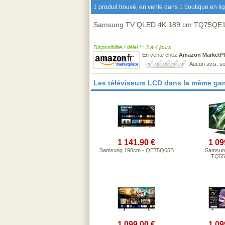
1 produit trouvé, en vente dans 1 boutique en li
Samsung TV QLED 4K 189 cm TQ75QE
Disponibilité / délai * : 3 à 4 jours
En vente chez
Amazon MarketPl
Aucun avis, so
Les téléviseurs LCD dans la même ga
1 141,90 €
1 09
Samsung 190cm - QE75Q65B
Samsun
TQ5
1 099,00 €
1 09