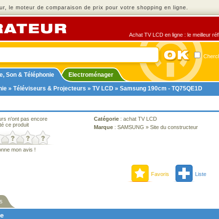
r, le moteur de comparaison de prix pour votre shopping en ligne.
Achat TV LCD en ligne : le meilleur ré
Cherch
e, Son & Téléphonie
Electroménager
nie
»
Téléviseurs & Projecteurs
»
TV LCD
» Samsung 190cm - TQ75QE1D
urs n'ont pas encore
Catégorie
:
achat TV LCD
té ce produit
Marque
:
SAMSUNG
»
Site du constructeur
onne mon avis !
Favoris
Liste
s
ne