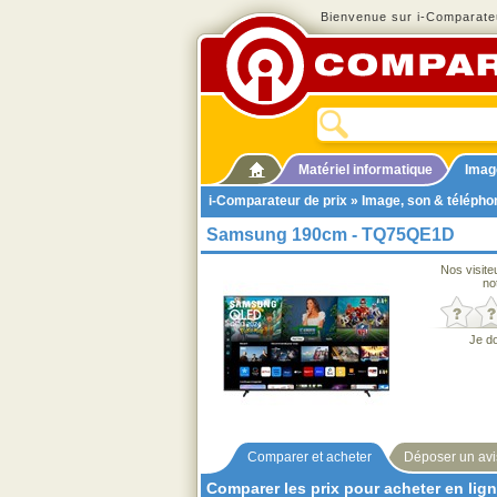
Bienvenue sur i-Comparateu
Matériel informatique
Imag
i-Comparateur de prix
»
Image, son & télépho
Samsung 190cm - TQ75QE1D
Nos visite
no
Je d
Comparer et acheter
Déposer un avi
Comparer les prix pour acheter en lig