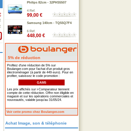
Philips 82cm - 32PHS5507
4 Ref.
€
99,00 €
€
Samsung 140cm - TQ55Q7F4
€
6 Ref.
448,00 €
5% de réduction
Profitez d'une réduction de 5% sur
Boulanger.com pour l'achat d'un produit gros
électroménager (à partir de 449 euro). Pour en
profiter, saisissez le code promotion :
GAM5
Les prix affichés sur i-Comparateur tiennent
compte de cette réduction. Offre non éligible en
magasin et sur les opérations commerciales et
nouveautés, valable jusqu'au 31/05/24.
Voir cette promo chez Boulanger.com
Achat Image, son & téléphonie