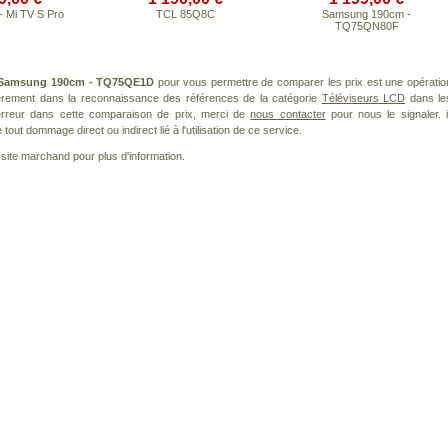
- Mi TV S Pro
TCL 85Q8C
Samsung 190cm -
TQ75QN80F
Samsung 190cm - TQ75QE1D
pour vous permettre de comparer les prix est une opératio
ièrement dans la reconnaissance des références de la catégorie
Téléviseurs LCD
dans le
 erreur dans cette comparaison de prix, merci de
nous contacter
pour nous le signaler. i
ut dommage direct ou indirect lié à l'utilisation de ce service.
le site marchand pour plus d'information.