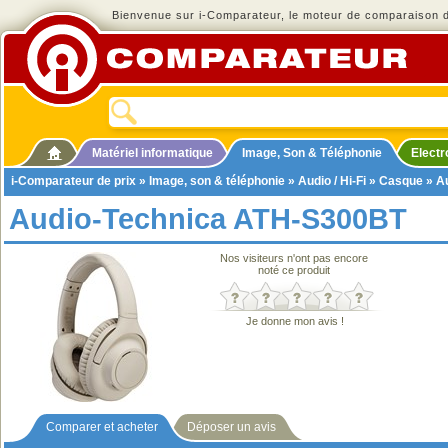
Bienvenue sur i-Comparateur, le moteur de comparaison de
Matériel informatique
Image, Son & Téléphonie
Elect
i-Comparateur de prix
»
Image, son & téléphonie
»
Audio / Hi-Fi
»
Casque
» A
Audio-Technica ATH-S300BT
Nos visiteurs n'ont pas encore
noté ce produit
Je donne mon avis !
Comparer et acheter
Déposer un avis