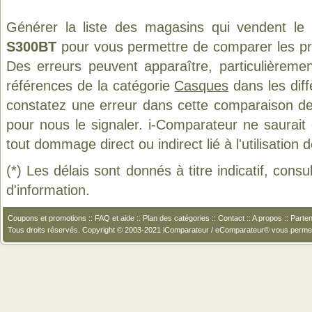
Générer la liste des magasins qui vendent le
S300BT
pour vous permettre de comparer les pr
Des erreurs peuvent apparaître, particulièreme
références de la catégorie
Casques
dans les diff
constatez une erreur dans cette comparaison de
pour nous le signaler. i-Comparateur ne saurait
tout dommage direct ou indirect lié à l'utilisation 
(*) Les délais sont donnés à titre indicatif, cons
d'information.
Coupons et promotions
::
FAQ et aide
::
Plan des catégories
::
Contact
::
A propos
::
Parten
Tous droits réservés. Copyright © 2003-2021 iComparateur / eComparateur® vous perme