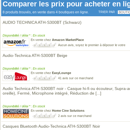
Comparer les prix pour acheter en li
8 produits trouvés, en vente dans 4 boutiques en ligne.
TRIER PAR :
BOUTI
AUDIO TECHNICA ATH-S300BT (Schwarz)
Disponibilité / délai * : En stock
En vente chez
Amazon MarketPlace
Aucun avis, soyez le premier à déposer le votre
Audio-Technica ATH-S300BT Beige
Disponibilité / délai * : En stock
En vente chez
EasyLounge
41 avis sur ce marchand
Audio Technica ATH-S300BT noir - Casque hi-fi ou écouteur, Supra-au
oreille), Fermé, Microphone intégré, Réduction de
[...]
Disponibilité / délai * : En stock
En vente chez
Home Cine Solutions
2 avis sur ce marchand
Casques Bluetooth Audio-Technica ATH-S300BT Noir