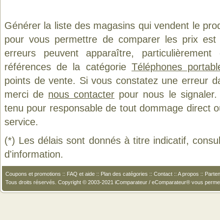
Générer la liste des magasins qui vendent le pro
pour vous permettre de comparer les prix est
erreurs peuvent apparaître, particulièremen
références de la catégorie
Téléphones portab
points de vente. Si vous constatez une erreur d
merci de
nous contacter
pour nous le signaler.
tenu pour responsable de tout dommage direct ou in
service.
(*) Les délais sont donnés à titre indicatif, cons
d'information.
Coupons et promotions
::
FAQ et aide
::
Plan des catégories
::
Contact
::
A propos
::
Parten
Tous droits réservés. Copyright © 2003-2021 iComparateur / eComparateur® vous perme