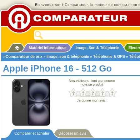
Bienvenue sur i-Comparateur, le moteur de comparaison de
Matériel informatique
Image, Son & Téléphonie
Elect
i-Comparateur de prix
»
Image, son & téléphonie
»
Téléphonie & GPS
»
Télép
Apple iPhone 16 - 512 Go
Nos visiteurs n'ont pas encore
noté ce produit
Je donne mon avis !
Comparer et acheter
Déposer un avis