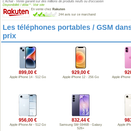
L'Achat - Vente garanti sur des millions de produits neufs ou d'occasion
Disponibilité / délai * : Voir site
En vente chez
Rakuten
244 avis sur ce marchand
Les téléphones portables / GSM da
prix
899,00 €
929,00 €
92
Apple iPhone 14 - 512 Go
Apple iPhone 12 - 256 Go
Apple iPhone
956,00 €
832,44 €
98
Apple iPhone Air - 512 Go
Samsung SM-S946B - Galaxy
Apple iPh
S26+