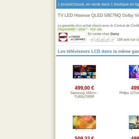
1 produit trouvé, en vente dans 1 boutique en li
TV LED Hisense QLED 58E7NQ Dolby Vi
La garantie d'un achat réussi avec le Contrat de Conf
Disponibilité / délai * : Voir site
En vente chez
Darty
159 avis sur 
Les téléviseurs LCD dans la même ga
499,00 €
499
Samsung 165cm -
Philips 127
TU65U7005F
509,22 €
499