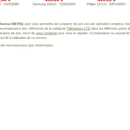
m - K43S35BP
Samsung 165cm - TQ65Q6FA
Philips 127cm - 50PUS8057
Hisense 58E7NQ
pour vous permettre de comparer les prix est une opération complexe. De
 reconnaissance des références de la catégorie
Téléviseurs LCD
dans les différents points d
araison de prix, merci de
nous contacter
pour nous le signaler. i-Comparateur ne saurait êtr
 lié à l'utilisation de ce service.
le site marchand pour plus d'information.