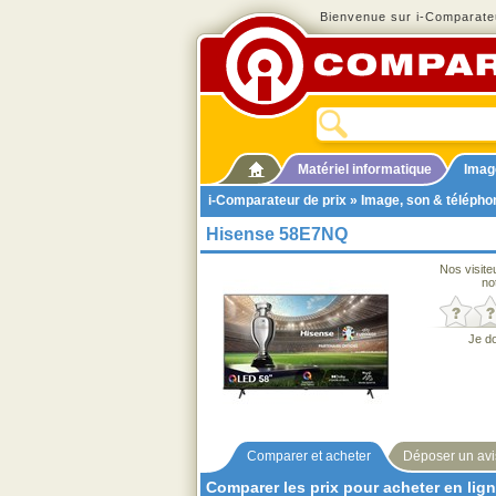
Bienvenue sur i-Comparateu
Matériel informatique
Imag
i-Comparateur de prix
»
Image, son & télépho
Hisense 58E7NQ
Nos visite
no
Je d
Comparer et acheter
Déposer un avi
Comparer les prix pour acheter en lig