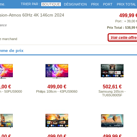
gne.
TRIER PAR :
BOUTIQUE
DÉSIGNATION
PRIX
PORT
PRIX TOTAL
sion-Atmos 60Hz 4K 146cm 2024
499,99 
Port : + 39,00 
iance
Prix Total : 538,99 
Voir cette offre
ce marchand
mme de prix
,00 €
499,00 €
502,61 €
cm - 50PUS9000
Philips 108cm - 43PUS9060
Samsung 165cm -
TU65U8005F
,00 €
499,00 €
499,99 €