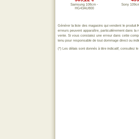
Samsung 108cm -
Sony 109c
HG43AU800
Générer la liste des magasins qui vendent le produit
erreurs peuvent apparaître, particulièrement dans la
vente. Si vous constatez une erreur dans cette comp
tenu pour responsable de tout dommage direct ou indirect
(*) Les délais sont donnés à titre indicatif, consultez 