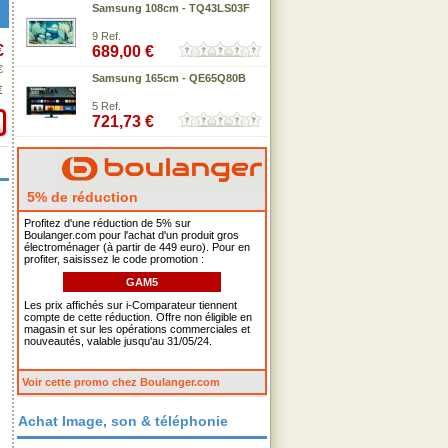
Samsung 108cm - TQ43LS03F
9 Ref.
€
689,00 €
€
Samsung 165cm - QE65Q80B
€
5 Ref.
721,73 €
5% de réduction
Profitez d'une réduction de 5% sur
Boulanger.com pour l'achat d'un produit gros
électroménager (à partir de 449 euro). Pour en
profiter, saisissez le code promotion :
GAM5
Les prix affichés sur i-Comparateur tiennent
compte de cette réduction. Offre non éligible en
magasin et sur les opérations commerciales et
nouveautés, valable jusqu'au 31/05/24.
Voir cette promo chez Boulanger.com
Achat Image, son & téléphonie