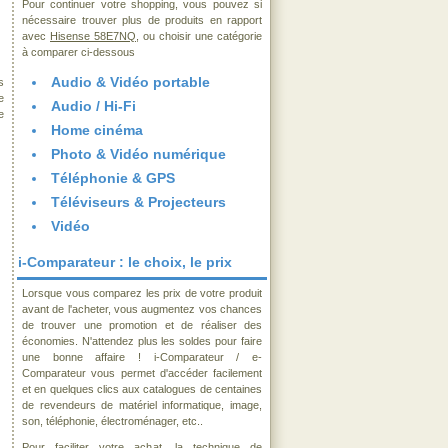
Pour continuer votre shopping, vous pouvez si
nécessaire trouver plus de produits en rapport
avec
Hisense 58E7NQ
, ou choisir une catégorie
à comparer ci-dessous
Audio & Vidéo portable
s
e
Audio / Hi-Fi
e
Home cinéma
Photo & Vidéo numérique
Téléphonie & GPS
Téléviseurs & Projecteurs
Vidéo
i-Comparateur : le choix, le prix
Lorsque vous comparez les prix de votre produit
avant de l'acheter, vous augmentez vos chances
de trouver une promotion et de réaliser des
économies. N'attendez plus les soldes pour faire
une bonne affaire ! i-Comparateur / e-
Comparateur vous permet d'accéder facilement
et en quelques clics aux catalogues de centaines
de revendeurs de matériel informatique, image,
son, téléphonie, électroménager, etc..
Pour faciliter votre achat, la technique de