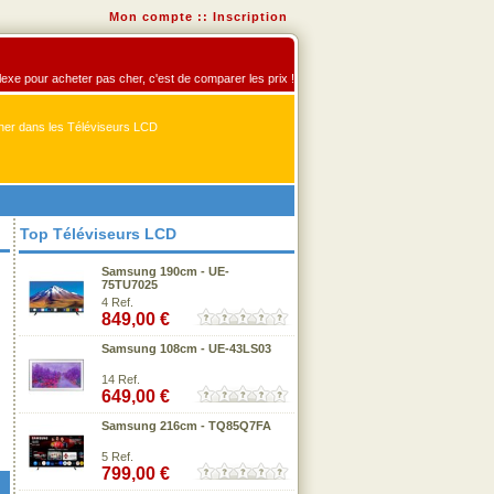
Mon compte
::
Inscription
flexe pour acheter pas cher, c'est de comparer les prix !
er dans les Téléviseurs LCD
Top Téléviseurs LCD
Samsung 190cm - UE-
75TU7025
4 Ref.
849,00 €
Samsung 108cm - UE-43LS03
14 Ref.
649,00 €
Samsung 216cm - TQ85Q7FA
5 Ref.
799,00 €