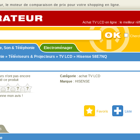
r, le moteur de comparaison de prix pour votre shopping en ligne.
Achat TV LCD en ligne : le meilleur ré
Cherch
e, Son & Téléphonie
Electroménager
nie
»
Téléviseurs & Projecteurs
»
TV LCD
» Hisense 58E7NQ
urs n'ont pas encore
Catégorie
:
achat TV LCD
té ce produit
Marque
:
HISENSE
onne mon avis !
Favoris
Liste
s
ne