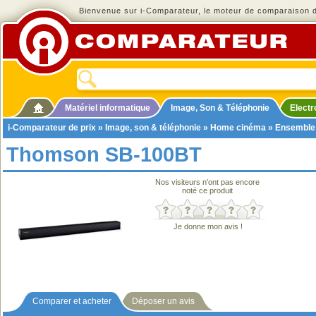
Bienvenue sur i-Comparateur, le moteur de comparaison de
Matériel informatique
Image, Son & Téléphonie
Elect
i-Comparateur de prix
»
Image, son & téléphonie
»
Home cinéma
»
Ensemble
Thomson SB-100BT
Nos visiteurs n'ont pas encore
noté ce produit
Je donne mon avis !
Comparer et acheter
Déposer un avis