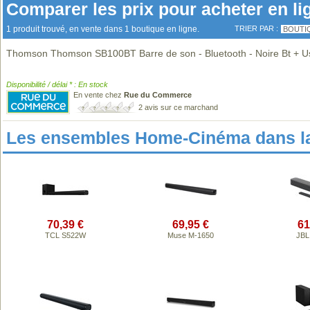
Comparer les prix pour acheter en li
1 produit trouvé, en vente dans 1 boutique en ligne.
TRIER PAR :
BOUTI
Thomson Thomson SB100BT Barre de son - Bluetooth - Noire Bt + U
Disponibilité / délai * : En stock
En vente chez
Rue du Commerce
2 avis sur ce marchand
Les ensembles Home-Cinéma dans l
70,39 €
69,95 €
61
TCL S522W
Muse M-1650
JBL