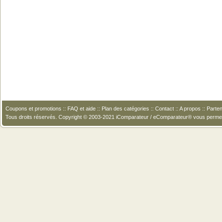
Coupons et promotions
::
FAQ et aide
::
Plan des catégories
::
Contact
::
A propos
::
Parten
Tous droits réservés. Copyright © 2003-2021 iComparateur / eComparateur® vous perme