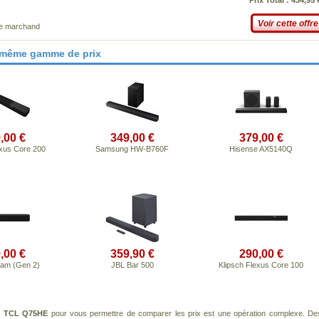
Prix Total : 434,95 
Voir cette offre
ce marchand
 même gamme de prix
,00 €
349,00 €
379,00 €
exus Core 200
Samsung HW-B760F
Hisense AX5140Q
,00 €
359,90 €
290,00 €
am (Gen 2)
JBL Bar 500
Klipsch Flexus Core 100
t
TCL Q75HE
pour vous permettre de comparer les prix est une opération complexe. De