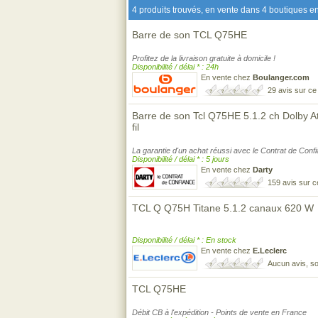
4 produits trouvés, en vente dans 4 boutiques en
Barre de son TCL Q75HE
Profitez de la livraison gratuite à domicile !
Disponibilité / délai * : 24h
En vente chez
Boulanger.com
29 avis sur c
Barre de son Tcl Q75HE 5.1.2 ch Dolby 
fil
La garantie d'un achat réussi avec le Contrat de Conf
Disponibilité / délai * : 5 jours
En vente chez
Darty
159 avis sur 
TCL Q Q75H Titane 5.1.2 canaux 620 W
Disponibilité / délai * : En stock
En vente chez
E.Leclerc
Aucun avis, so
TCL Q75HE
Débit CB à l'expédition - Points de vente en France