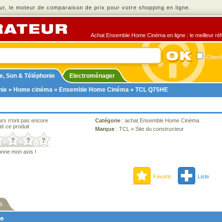
r, le moteur de comparaison de prix pour votre shopping en ligne.
Achat Ensemble Home Cinéma en ligne : le meilleur réfl
Cherch
e, Son & Téléphonie
Electroménager
nie
»
Home cinéma
»
Ensemble Home Cinéma
» TCL Q75HE
urs n'ont pas encore
Catégorie
:
achat Ensemble Home Cinéma
té ce produit
Marque
:
TCL
»
Site du constructeur
onne mon avis !
Favoris
Liste
s
ne