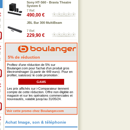
Sony HT-S60 - Bravia Theatre
System 6
7 Ref.
€
490,00 €
€
JBL Bar 300 MultiBeam
€
7 Ref.
229,90 €
€
€
5% de réduction
€
Profitez d'une réduction de 5% sur
Boulanger.com pour l'achat d'un produit gros
électroménager (à partir de 449 euro). Pour en
profiter, saisissez le code promotion :
GAM5
€
Les prix affichés sur i-Comparateur tiennent
€
compte de cette réduction. Offre non éligible en
magasin et sur les opérations commerciales et
€
nouveautés, valable jusqu'au 31/05/24.
Voir cette promo chez Boulanger.com
€
Achat Image, son & téléphonie
€