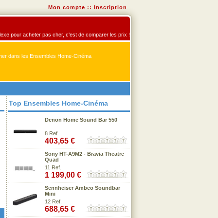
Mon compte
::
Inscription
exe pour acheter pas cher, c'est de comparer les prix !
er dans les Ensembles Home-Cinéma
Top Ensembles Home-Cinéma
Denon Home Sound Bar 550
8 Ref.
403,65 €
Sony HT-A9M2 - Bravia Theatre
Quad
11 Ref.
1 199,00 €
Sennheiser Ambeo Soundbar
Mini
12 Ref.
688,65 €