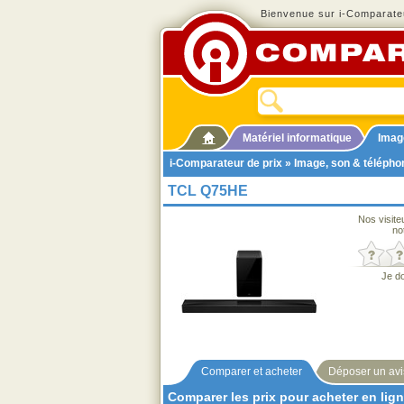
Bienvenue sur i-Comparateu
Matériel informatique
Imag
i-Comparateur de prix
»
Image, son & télépho
TCL Q75HE
Nos visite
no
Je d
Comparer et acheter
Déposer un avi
Comparer les prix pour acheter en lig