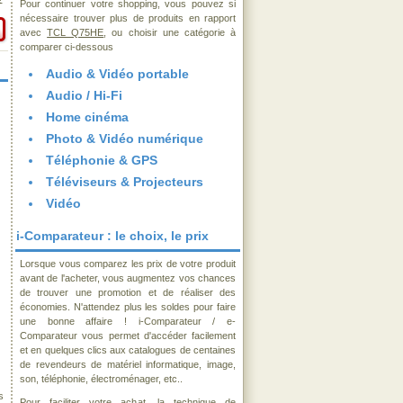
€
Pour continuer votre shopping, vous pouvez si
nécessaire trouver plus de produits en rapport
avec
TCL Q75HE
, ou choisir une catégorie à
comparer ci-dessous
Audio & Vidéo portable
Audio / Hi-Fi
Home cinéma
Photo & Vidéo numérique
Téléphonie & GPS
Téléviseurs & Projecteurs
Vidéo
i-Comparateur : le choix, le prix
Lorsque vous comparez les prix de votre produit
avant de l'acheter, vous augmentez vos chances
de trouver une promotion et de réaliser des
économies. N'attendez plus les soldes pour faire
une bonne affaire ! i-Comparateur / e-
Comparateur vous permet d'accéder facilement
et en quelques clics aux catalogues de centaines
de revendeurs de matériel informatique, image,
son, téléphonie, électroménager, etc..
s
Pour faciliter votre achat, la technique de