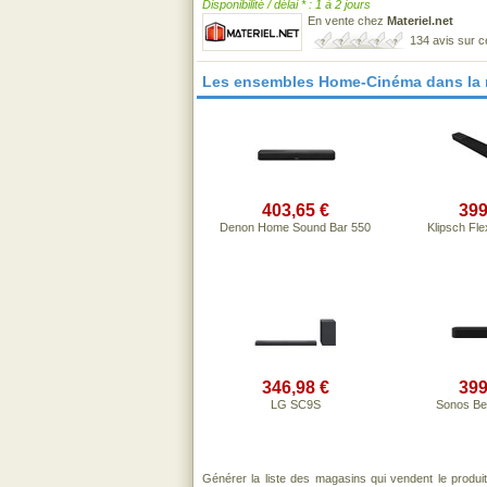
Disponibilité / délai * : 1 à 2 jours
En vente chez
Materiel.net
134 avis sur 
Les ensembles Home-Cinéma dans la
403,65 €
399
Denon Home Sound Bar 550
Klipsch Fl
346,98 €
399
LG SC9S
Sonos Be
Générer la liste des magasins qui vendent le produi