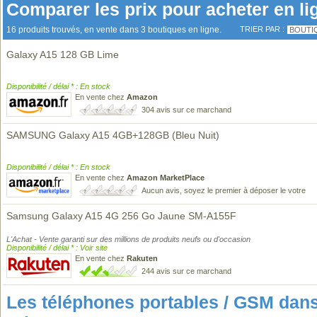
Comparer les prix pour acheter en li
16 produits trouvés, en vente dans 3 boutiques en ligne.
TRIER PAR :
BOUTI
Galaxy A15 128 GB Lime
Disponibilité / délai * : En stock
En vente chez
Amazon
304 avis sur ce marchand
SAMSUNG Galaxy A15 4GB+128GB (Bleu Nuit)
Disponibilité / délai * : En stock
En vente chez
Amazon MarketPlace
Aucun avis, soyez le premier à déposer le votre
Samsung Galaxy A15 4G 256 Go Jaune SM-A155F
L'Achat - Vente garanti sur des millions de produits neufs ou d'occasion
Disponibilité / délai * : Voir site
En vente chez
Rakuten
244 avis sur ce marchand
Les téléphones portables / GSM da