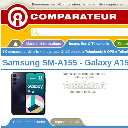
Bienvenue sur i-Comparateur, le moteur de comparaison de
Matériel informatique
Image, Son & Téléphonie
Elect
i-Comparateur de prix
»
Image, son & téléphonie
»
Téléphonie & GPS
»
Télép
Samsung SM-A155 - Galaxy A1
Nos visiteurs n'ont pas encore
noté ce produit
Je donne mon avis !
Comparer et acheter
Déposer un avis