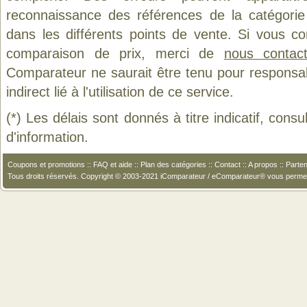
reconnaissance des références de la catégori
dans les différents points de vente. Si vous c
comparaison de prix, merci de
nous contact
Comparateur ne saurait être tenu pour responsa
indirect lié à l'utilisation de ce service.
(*) Les délais sont donnés à titre indicatif, cons
d'information.
Coupons et promotions
::
FAQ et aide
::
Plan des catégories
::
Contact
::
A propos
::
Parten
Tous droits réservés. Copyright © 2003-2021 iComparateur / eComparateur® vous perme