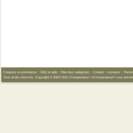
Coupons et promotions
::
FAQ et aide
::
Plan des catégories
::
Contact
::
A propos
::
Parten
Tous droits réservés. Copyright © 2003-2021 iComparateur / eComparateur® vous perme