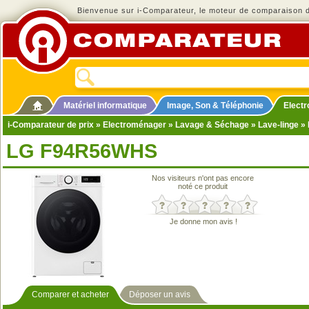
Bienvenue sur i-Comparateur, le moteur de comparaison de
Matériel informatique
Image, Son & Téléphonie
Elect
i-Comparateur de prix
»
Electroménager
»
Lavage & Séchage
»
Lave-linge
» 
LG F94R56WHS
Nos visiteurs n'ont pas encore
noté ce produit
Je donne mon avis !
Comparer et acheter
Déposer un avis