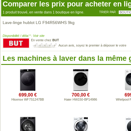
Comparer les prix pour acheter en li
1 produit trouvé, en vente dans 1 boutique en ligne.
TRIER PAR :
BOUTI
Lave-linge hublot LG F94R56WHS 9kg
Disponibilité / délai * : Voir site
En vente chez
BUT
Aucun avis, soyez le premier à déposer le votre
Les machines à laver dans la même
699,00 €
700,00 €
69
Hisense WF7S1247BB
Haier HW150-BP14986
Whirlpool