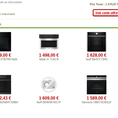
eufs ou d'occasion
Prix Total : 1 570,97 
Voir cette offre
ce marchand
x
9,00 €
1 498,00 €
1 628,00 €
NV7B7997AAK
Miele H 7140 B
Neff B64VT73N0
2,43 €
1 609,00 €
1 589,00 €
-60SM4TS9BH
Neff B5AVM7AG7F
Siemens HB673GBS1F