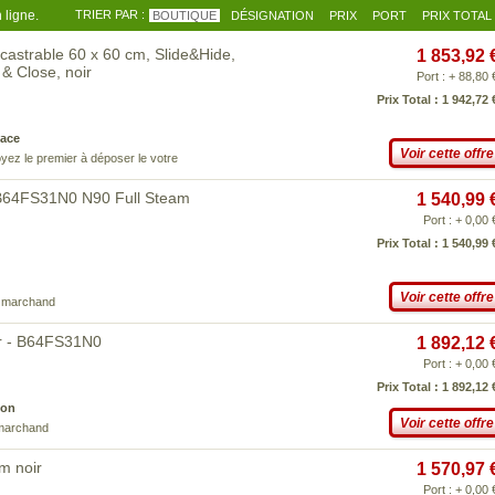
 ligne.
TRIER PAR :
BOUTIQUE
DÉSIGNATION
PRIX
PORT
PRIX TOTAL
strable 60 x 60 cm, Slide&Hide,
1 853,92 
& Close, noir
Port : + 88,80 
Prix Total : 1 942,72 
ace
Voir cette offre
yez le premier à déposer le votre
 B64FS31N0 N90 Full Steam
1 540,99 
Port : + 0,00 
Prix Total : 1 540,99 
Voir cette offre
e marchand
r - B64FS31N0
1 892,12 
Port : + 0,00 
Prix Total : 1 892,12 
son
Voir cette offre
 marchand
m noir
1 570,97 
Port : + 0,00 