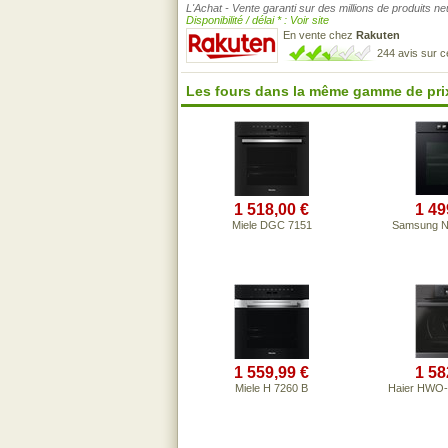
L'Achat - Vente garanti sur des millions de produits n
Disponibilité / délai * : Voir site
En vente chez
Rakuten
244 avis sur 
Les fours dans la même gamme de pri
1 518,00 €
1 49
Miele DGC 7151
Samsung 
1 559,99 €
1 58
Miele H 7260 B
Haier HWO