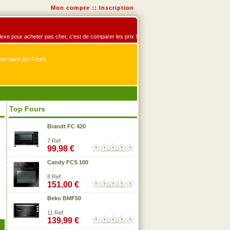
Mon compte
::
Inscription
éflexe pour acheter pas cher, c'est de comparer les prix !
er dans les Fours
Top Fours
Brandt FC 420
7 Ref.
99,98 €
Candy FCS 100
8 Ref.
151,00 €
Beko BMF50
11 Ref.
139,99 €