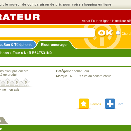
r, le moteur de comparaison de prix pour votre shopping en ligne.
Achat Four en ligne : le meilleur r
Cherch
e, Son & Téléphonie
Electroménager
isson
»
Four
» Neff B64FS31N0
urs n'ont pas encore
Catégorie
:
achat Four
té ce produit
Marque
:
NEFF
»
Site du constructeur
onne mon avis !
Favoris
Liste
s
ne