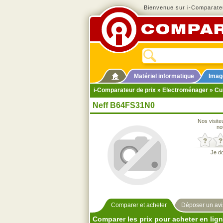
Bienvenue sur i-Comparateu
Matériel informatique
Imag
i-Comparateur de prix
»
Electroménager
»
Cu
Neff B64FS31N0
Nos visite
no
Je d
Comparer et acheter
Déposer un avi
Comparer les prix pour acheter en lig