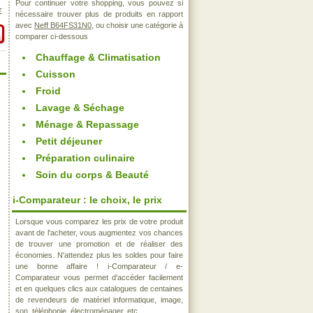
Pour continuer votre shopping, vous pouvez si
€
nécessaire trouver plus de produits en rapport
avec
Neff B64FS31N0
, ou choisir une catégorie à
comparer ci-dessous
Chauffage & Climatisation
Cuisson
Froid
Lavage & Séchage
Ménage & Repassage
Petit déjeuner
Préparation culinaire
Soin du corps & Beauté
i-Comparateur : le choix, le prix
Lorsque vous comparez les prix de votre produit
avant de l'acheter, vous augmentez vos chances
de trouver une promotion et de réaliser des
économies. N'attendez plus les soldes pour faire
une bonne affaire ! i-Comparateur / e-
Comparateur vous permet d'accéder facilement
et en quelques clics aux catalogues de centaines
de revendeurs de matériel informatique, image,
son, téléphonie, électroménager, etc..