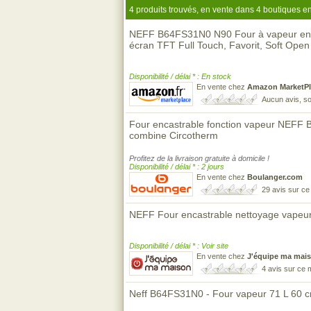
4 produits trouvés, en vente dans 4 boutiques en
NEFF B64FS31N0 N90 Four à vapeur enca
écran TFT Full Touch, Favorit, Soft Open 
Disponibilité / délai * : En stock
En vente chez
Amazon MarketPl
Aucun avis, so
Four encastrable fonction vapeur NEFF
combine Circotherm
Profitez de la livraison gratuite à domicile !
Disponibilité / délai * : 2 jours
En vente chez
Boulanger.com
29 avis sur c
NEFF Four encastrable nettoyage vapeu
Disponibilité / délai * : Voir site
En vente chez
J'équipe ma mai
4 avis sur ce
Neff B64FS31N0 - Four vapeur 71 L 60 c