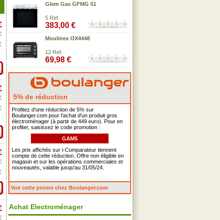
Glem Gas GFMG 51
5 Ref.
€
383,00 €
€
Moulinex OX4448
€
12 Ref.
69,98 €
€
5% de réduction
€
€
Profitez d'une réduction de 5% sur
Boulanger.com pour l'achat d'un produit gros
électroménager (à partir de 449 euro). Pour en
profiter, saisissez le code promotion :
GAM5
Les prix affichés sur i-Comparateur tiennent
€
compte de cette réduction. Offre non éligible en
€
magasin et sur les opérations commerciales et
nouveautés, valable jusqu'au 31/05/24.
€
Voir cette promo chez Boulanger.com
Achat Electroménager
€
€