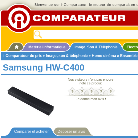
Bienvenue sur i-Comparateur, le moteur de comparaison de
Matériel informatique
Image, Son & Téléphonie
Elect
i-Comparateur de prix
»
Image, son & téléphonie
»
Home cinéma
»
Ensemble
Samsung HW-C400
Nos visiteurs n'ont pas encore
noté ce produit
Je donne mon avis !
Comparer et acheter
Déposer un avis