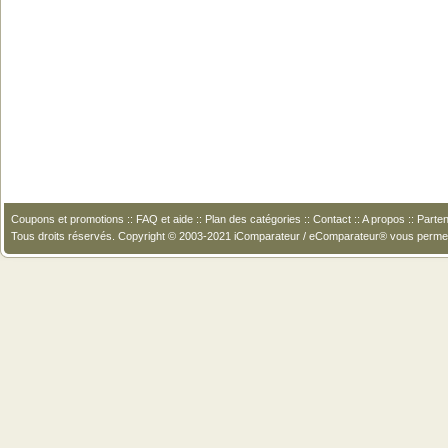
Coupons et promotions
::
FAQ et aide
::
Plan des catégories
::
Contact
::
A propos
::
Parten
Tous droits réservés. Copyright © 2003-2021 iComparateur / eComparateur® vous perme