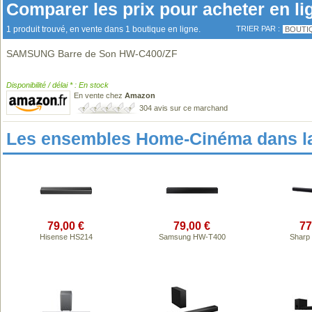
Comparer les prix pour acheter en li
1 produit trouvé, en vente dans 1 boutique en ligne.
TRIER PAR :
BOUTI
SAMSUNG Barre de Son HW-C400/ZF
Disponibilité / délai * : En stock
En vente chez
Amazon
304 avis sur ce marchand
Les ensembles Home-Cinéma dans l
79,00 €
79,00 €
77
Hisense HS214
Samsung HW-T400
Sharp