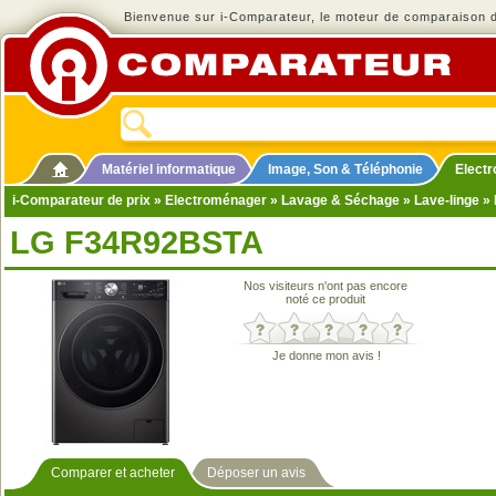
Bienvenue sur i-Comparateur, le moteur de comparaison de
Matériel informatique
Image, Son & Téléphonie
Elect
i-Comparateur de prix
»
Electroménager
»
Lavage & Séchage
»
Lave-linge
» 
LG F34R92BSTA
Nos visiteurs n'ont pas encore
noté ce produit
Je donne mon avis !
Comparer et acheter
Déposer un avis