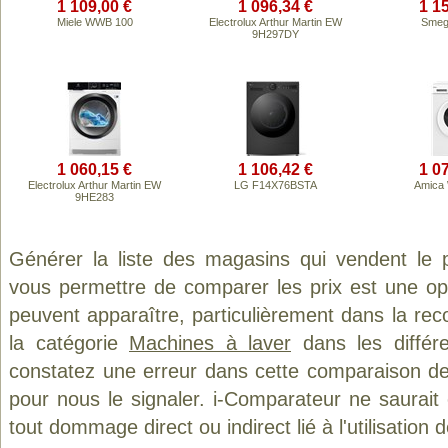
1 109,00 €
1 096,34 €
1 1
Miele WWB 100
Electrolux Arthur Martin EW
Smeg
9H297DY
1 060,15 €
1 106,42 €
1 0
Electrolux Arthur Martin EW
LG F14X76BSTA
Amica
9HE283
Générer la liste des magasins qui vendent le 
vous permettre de comparer les prix est une op
peuvent apparaître, particulièrement dans la re
la catégorie
Machines à laver
dans les différ
constatez une erreur dans cette comparaison de
pour nous le signaler. i-Comparateur ne saurait
tout dommage direct ou indirect lié à l'utilisation 