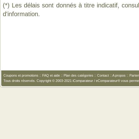
(*) Les délais sont donnés à titre indicatif, cons
d'information.
Coupons et promotions
::
FAQ et aide
::
Plan des catégories
::
Contact
::
A propos
::
Parten
Tous droits réservés. Copyright © 2003-2021 iComparateur / eComparateur® vous perme