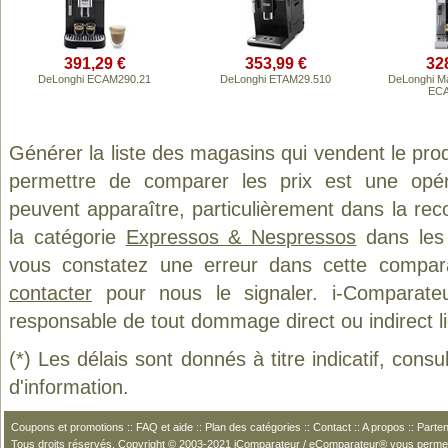
391,29 €
353,99 €
32
DeLonghi ECAM290.21
DeLonghi ETAM29.510
DeLonghi Ma
ECA
Générer la liste des magasins qui vendent le pro
permettre de comparer les prix est une opér
peuvent apparaître, particulièrement dans la re
la catégorie
Expressos & Nespressos
dans les 
vous constatez une erreur dans cette compar
contacter
pour nous le signaler. i-Comparate
responsable de tout dommage direct ou indirect lié 
(*) Les délais sont donnés à titre indicatif, cons
d'information.
Coupons et promotions
::
FAQ et aide
::
Plan des catégories
::
Contact
::
A propos
::
Parten
Tous droits réservés. Copyright © 2003-2021 iComparateur / eComparateur® vous perme