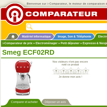
Bienvenue sur i-Comparateur, le moteur de comparaison de
Matériel informatique
Image, Son & Téléphonie
Elect
i-Comparateur de prix
»
Electroménager
»
Petit déjeuner
»
Expresso & Nesp
Smeg ECF02RD
Nos visiteurs n'ont pas encore
noté ce produit
Je donne mon avis !
Comparer et acheter
Déposer un avis