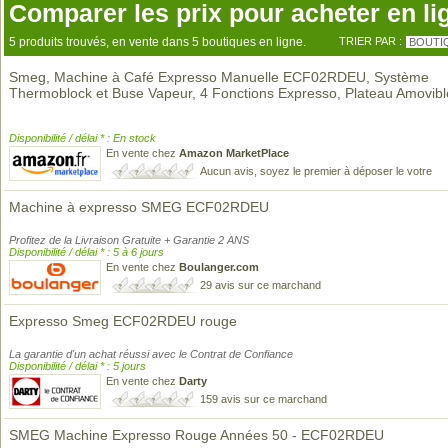
Comparer les prix pour acheter en li
5 produits trouvés, en vente dans 5 boutiques en ligne.
TRIER PAR :
BOUTI
Smeg, Machine à Café Expresso Manuelle ECF02RDEU, Système
Thermoblock et Buse Vapeur, 4 Fonctions Expresso, Plateau Amovib
Disponibilité / délai * : En stock
En vente chez
Amazon MarketPlace
Aucun avis, soyez le premier à déposer le votre
Machine à expresso SMEG ECF02RDEU
Profitez de la Livraison Gratuite + Garantie 2 ANS
Disponibilité / délai * : 5 à 6 jours
En vente chez
Boulanger.com
29 avis sur ce marchand
Expresso Smeg ECF02RDEU rouge
La garantie d'un achat réussi avec le Contrat de Confiance
Disponibilité / délai * : 5 jours
En vente chez
Darty
159 avis sur ce marchand
SMEG Machine Expresso Rouge Années 50 - ECF02RDEU