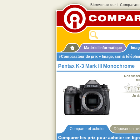
Bienvenue sur i-Comparateu
Matériel informatique
Imag
i-Comparateur de prix
»
Image, son & télépho
Pentax K-3 Mark III Monochrome
Nos visite
no
Je d
Comparer et acheter
Déposer un avi
Comparer les prix pour acheter en lig