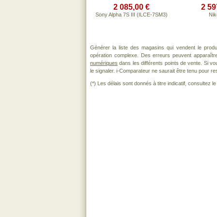
2 085,00 €
2 59
Sony Alpha 7S III (ILCE-7SM3)
Nik
Générer la liste des magasins qui vendent le prod
opération complexe. Des erreurs peuvent apparaître
numériques
dans les différents points de vente. Si 
le signaler. i-Comparateur ne saurait être tenu pour res
(*) Les délais sont donnés à titre indicatif, consultez 