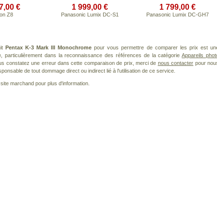
7,00 €
1 999,00 €
1 799,00 €
on Z8
Panasonic Lumix DC-S1
Panasonic Lumix DC-GH7
uit
Pentax K-3 Mark III Monochrome
pour vous permettre de comparer les prix est un
, particulièrement dans la reconnaissance des références de la catégorie
Appareils phot
vous constatez une erreur dans cette comparaison de prix, merci de
nous contacter
pour nou
ponsable de tout dommage direct ou indirect lié à l'utilisation de ce service.
le site marchand pour plus d'information.