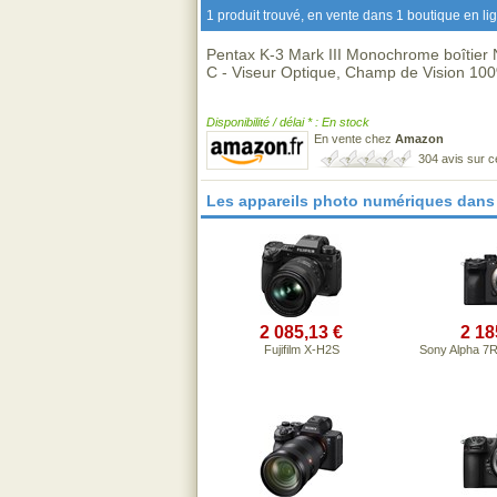
1 produit trouvé, en vente dans 1 boutique en li
Pentax K-3 Mark III Monochrome boîtier 
C - Viseur Optique, Champ de Vision 100%
Disponibilité / délai * : En stock
En vente chez
Amazon
304 avis sur 
Les appareils photo numériques dans
2 085,13 €
2 18
Fujifilm X-H2S
Sony Alpha 7