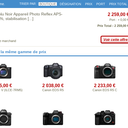
gne.
TRIER PAR :
BOUTIQUE
DÉSIGNATION
PRIX
PORT
PRIX TOTAL
Nu Noir Appareil Photo Reflex APS-
2 259,00 
, stabilisation
[...]
Port : + 0,00 
Prix Total : 2 259,00 
Voir cette offre
ce marchand
 la même gamme de prix
5,00 €
2 038,00 €
2 233,00 €
R V (ILCE-7RM5)
Canon EOS R5
Canon EOS R5 C