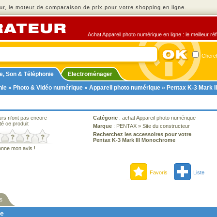
r, le moteur de comparaison de prix pour votre shopping en ligne.
Achat Appareil photo numérique en ligne : le meilleur ré
Cherch
e, Son & Téléphonie
Electroménager
nie
»
Photo & Vidéo numérique
»
Appareil photo numérique
» Pentax K-3 Mark 
urs n'ont pas encore
Catégorie
:
achat Appareil photo numérique
té ce produit
Marque
:
PENTAX
»
Site du constructeur
Recherchez les accessoires pour votre
Pentax K-3 Mark III Monochrome
onne mon avis !
Favoris
Liste
s
ne