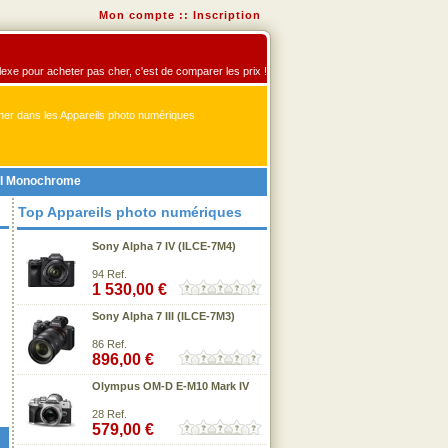
Mon compte
::
Inscription
flexe pour acheter pas cher, c'est de comparer les prix !
er dans les Appareils photo numériques
III Monochrome
Top Appareils photo numériques
Sony Alpha 7 IV (ILCE-7M4)
94 Ref.
1 530,00 €
Sony Alpha 7 III (ILCE-7M3)
86 Ref.
896,00 €
Olympus OM-D E-M10 Mark IV
28 Ref.
579,00 €