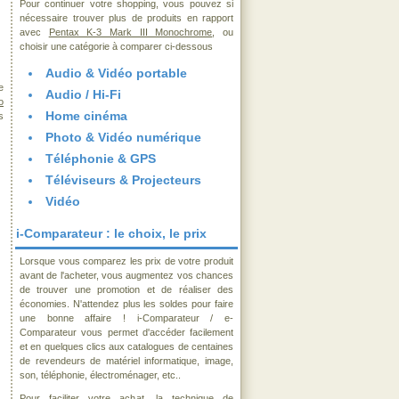
Pour continuer votre shopping, vous pouvez si
nécessaire trouver plus de produits en rapport
avec
Pentax K-3 Mark III Monochrome
, ou
choisir une catégorie à comparer ci-dessous
Audio & Vidéo portable
e
Audio / Hi-Fi
o
Home cinéma
s
Photo & Vidéo numérique
Téléphonie & GPS
Téléviseurs & Projecteurs
Vidéo
i-Comparateur : le choix, le prix
Lorsque vous comparez les prix de votre produit
avant de l'acheter, vous augmentez vos chances
de trouver une promotion et de réaliser des
économies. N'attendez plus les soldes pour faire
une bonne affaire ! i-Comparateur / e-
Comparateur vous permet d'accéder facilement
et en quelques clics aux catalogues de centaines
de revendeurs de matériel informatique, image,
son, téléphonie, électroménager, etc..
Pour faciliter votre achat, la technique de