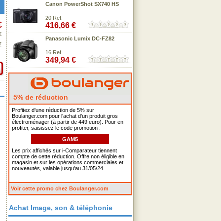
Canon PowerShot SX740 HS
20 Ref.
€
416,66 €
€
Panasonic Lumix DC-FZ82
€
16 Ref.
349,94 €
5% de réduction
Profitez d'une réduction de 5% sur
Boulanger.com pour l'achat d'un produit gros
électroménager (à partir de 449 euro). Pour en
profiter, saisissez le code promotion :
GAM5
Les prix affichés sur i-Comparateur tiennent
compte de cette réduction. Offre non éligible en
magasin et sur les opérations commerciales et
nouveautés, valable jusqu'au 31/05/24.
Voir cette promo chez Boulanger.com
Achat Image, son & téléphonie