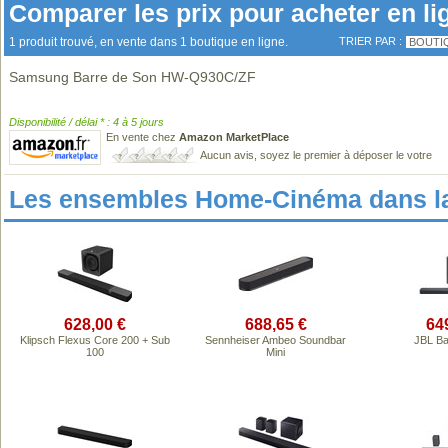
Comparer les prix pour acheter en li
1 produit trouvé, en vente dans 1 boutique en ligne.
TRIER PAR :
BOUTI
Samsung Barre de Son HW-Q930C/ZF
Disponibilité / délai * : 4 à 5 jours
En vente chez
Amazon MarketPlace
Aucun avis, soyez le premier à déposer le votre
Les ensembles Home-Cinéma dans l
628,00 €
688,65 €
64
Klipsch Flexus Core 200 + Sub
Sennheiser Ambeo Soundbar
JBL Ba
100
Mini