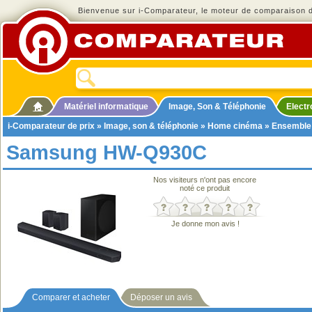
Bienvenue sur i-Comparateur, le moteur de comparaison de
Matériel informatique
Image, Son & Téléphonie
Elect
i-Comparateur de prix
»
Image, son & téléphonie
»
Home cinéma
»
Ensemble
Samsung HW-Q930C
Nos visiteurs n'ont pas encore
noté ce produit
Je donne mon avis !
Comparer et acheter
Déposer un avis