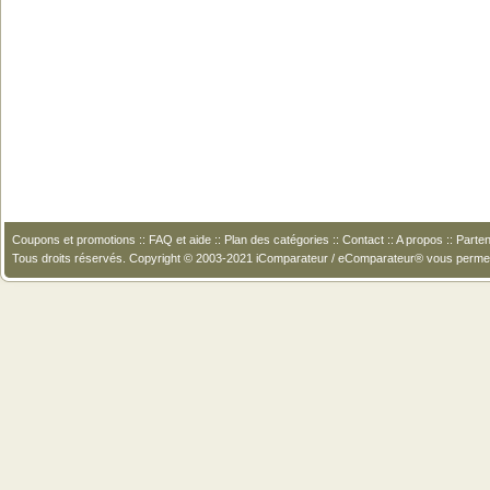
Coupons et promotions
::
FAQ et aide
::
Plan des catégories
::
Contact
::
A propos
::
Parten
Tous droits réservés. Copyright © 2003-2021 iComparateur / eComparateur® vous perme