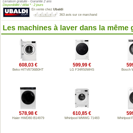
Livraison gratuite - Garantie 2 ans
Disponibilité / délai * : 2 jours
En vente chez
Ubaldi
363 avis sur ce marchand
Les machines à laver dans la même
608,03 €
599,99 €
59
Beko HITV8736B0HT
LG F34R50WHS
Bosch 
578,98 €
610,85 €
59
Haier HWD80-B14979
Whirlpool WMWG 71483
Whirlpool