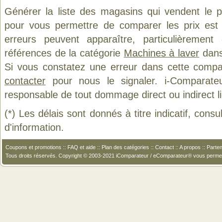
Générer la liste des magasins qui vendent le 
pour vous permettre de comparer les prix est
erreurs peuvent apparaître, particulièremen
références de la catégorie
Machines à laver
dans 
Si vous constatez une erreur dans cette compa
contacter
pour nous le signaler. i-Comparate
responsable de tout dommage direct ou indirect lié 
(*) Les délais sont donnés à titre indicatif, cons
d'information.
Coupons et promotions
::
FAQ et aide
::
Plan des catégories
::
Contact
::
A propos
::
Parten
Tous droits réservés. Copyright © 2003-2021 iComparateur / eComparateur® vous perme