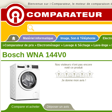
Bienvenue sur i-Comparateur, le moteur de comparaison de
Matériel informatique
Image, Son & Téléphonie
Elect
i-Comparateur de prix
»
Electroménager
»
Lavage & Séchage
»
Lave-linge
» 
Bosch WNA 144V0
Nos visiteurs n'ont pas encore
noté ce produit
Je donne mon avis !
Comparer et acheter
Déposer un avis