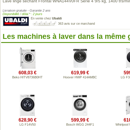
Lave linge sechant Frontal WNA144V0FR Série 4 9/5 kg, 1400 trs/mi
Livraison gratuite - Garantie 2 ans
Disponibilité / délai * : 2 jours
En vente chez
Ubaldi
363 avis sur ce marchand
Les machines à laver dans la même
608,03 €
619,99 €
59
Beko HITV8736B0HT
Hoover HWP 414AMBC
LG F
628,90 €
599,99 €
61
LG F14V50
Bosch WGG 244F1
Whirlpoo