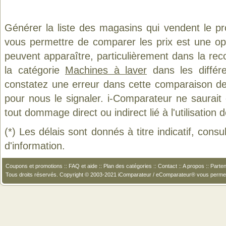
Générer la liste des magasins qui vendent le p
vous permettre de comparer les prix est une op
peuvent apparaître, particulièrement dans la re
la catégorie
Machines à laver
dans les différ
constatez une erreur dans cette comparaison de
pour nous le signaler. i-Comparateur ne saurait
tout dommage direct ou indirect lié à l'utilisation 
(*) Les délais sont donnés à titre indicatif, cons
d'information.
Coupons et promotions
::
FAQ et aide
::
Plan des catégories
::
Contact
::
A propos
::
Parten
Tous droits réservés. Copyright © 2003-2021 iComparateur / eComparateur® vous perme