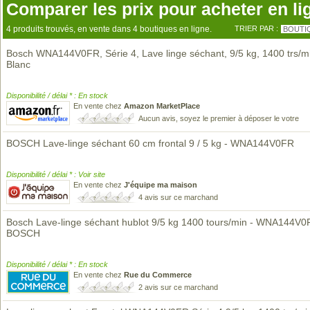
Comparer les prix pour acheter en li
4 produits trouvés, en vente dans 4 boutiques en ligne.
TRIER PAR :
BOUTI
Bosch WNA144V0FR, Série 4, Lave linge séchant, 9/5 kg, 1400 trs/m
Blanc
Disponibilité / délai * : En stock
En vente chez
Amazon MarketPlace
Aucun avis, soyez le premier à déposer le votre
BOSCH Lave-linge séchant 60 cm frontal 9 / 5 kg - WNA144V0FR
Disponibilité / délai * : Voir site
En vente chez
J'équipe ma maison
4 avis sur ce marchand
Bosch Lave-linge séchant hublot 9/5 kg 1400 tours/min - WNA144V0
BOSCH
Disponibilité / délai * : En stock
En vente chez
Rue du Commerce
2 avis sur ce marchand