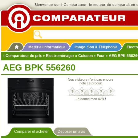
Bienvenue sur i-Comparateur, le moteur de comparaison de
Matériel informatique
Image, Son & Téléphonie
Elect
i-Comparateur de prix
»
Electroménager
»
Cuisson
»
Four
» AEG BPK 55626
AEG BPK 556260
Nos visiteurs n'ont pas encore
noté ce produit
Je donne mon avis !
Comparer et acheter
Déposer un avis