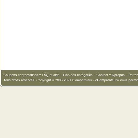
Coupons et promotions
::
FAQ et aide
::
Plan des catégories
::
Contact
::
A propos
::
Parten
Tous droits réservés. Copyright © 2003-2021 iComparateur / eComparateur® vous perme