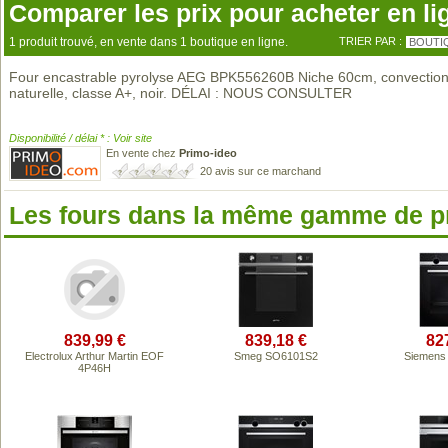
Comparer les prix pour acheter en li
1 produit trouvé, en vente dans 1 boutique en ligne.
TRIER PAR :
BOUTI
Four encastrable pyrolyse AEG BPK556260B Niche 60cm, convectio
naturelle, classe A+, noir. DÉLAI : NOUS CONSULTER
Disponibilité / délai * : Voir site
En vente chez
Primo-ideo
20 avis sur ce marchand
Les fours dans la même gamme de p
839,99 €
839,18 €
82
Electrolux Arthur Martin EOF
Smeg SO6101S2
Siemens
4P46H