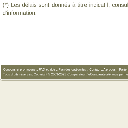
(*) Les délais sont donnés à titre indicatif, cons
d'information.
Coupons et promotions
::
FAQ et aide
::
Plan des catégories
::
Contact
::
A propos
::
Parten
Tous droits réservés. Copyright © 2003-2021 iComparateur / eComparateur® vous perme