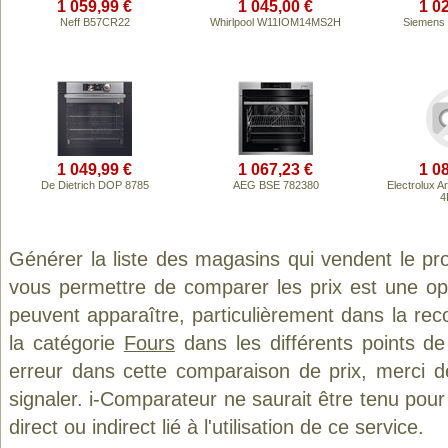
1 059,99 €
1 045,00 €
1 0
Neff B57CR22
Whirlpool W11IOM14MS2H
Siemens
1 049,99 €
1 067,23 €
1 0
De Dietrich DOP 8785
AEG BSE 782380
Electrolux A
4
Générer la liste des magasins qui vendent le pr
vous permettre de comparer les prix est une op
peuvent apparaître, particulièrement dans la re
la catégorie
Fours
dans les différents points d
erreur dans cette comparaison de prix, merci 
signaler. i-Comparateur ne saurait être tenu po
direct ou indirect lié à l'utilisation de ce service.