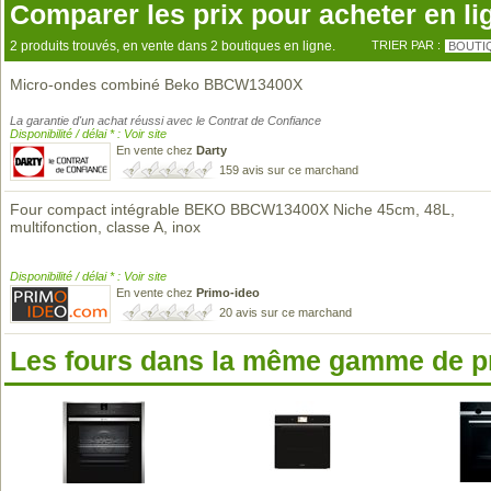
Comparer les prix pour acheter en li
2 produits trouvés, en vente dans 2 boutiques en ligne.
TRIER PAR :
BOUTI
Micro-ondes combiné Beko BBCW13400X
La garantie d'un achat réussi avec le Contrat de Confiance
Disponibilité / délai * : Voir site
En vente chez
Darty
159 avis sur ce marchand
Four compact intégrable BEKO BBCW13400X Niche 45cm, 48L,
multifonction, classe A, inox
Disponibilité / délai * : Voir site
En vente chez
Primo-ideo
20 avis sur ce marchand
Les fours dans la même gamme de p