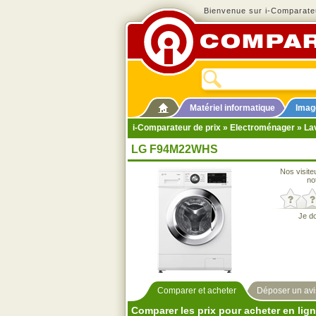
Bienvenue sur i-Comparateu
Matériel informatique
Imag
i-Comparateur de prix
»
Electroménager
»
La
LG F94M22WHS
Nos visite
no
Je d
Comparer et acheter
Déposer un avi
Comparer les prix pour acheter en lig