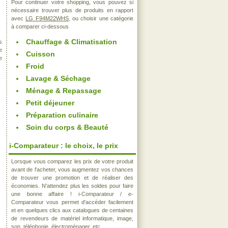
Pour continuer votre shopping, vous pouvez si
nécessaire trouver plus de produits en rapport
avec
LG F94M22WHS
, ou choisir une catégorie
à comparer ci-dessous
Chauffage & Climatisation
s
e
Cuisson
e
Froid
Lavage & Séchage
Ménage & Repassage
Petit déjeuner
Préparation culinaire
Soin du corps & Beauté
i-Comparateur : le choix, le prix
Lorsque vous comparez les prix de votre produit
avant de l'acheter, vous augmentez vos chances
de trouver une promotion et de réaliser des
économies. N'attendez plus les soldes pour faire
une bonne affaire ! i-Comparateur / e-
Comparateur vous permet d'accéder facilement
et en quelques clics aux catalogues de centaines
de revendeurs de matériel informatique, image,
son, téléphonie, électroménager, etc..