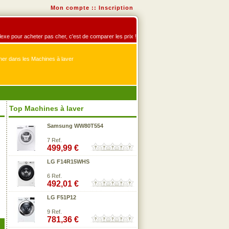
Mon compte
::
Inscription
éflexe pour acheter pas cher, c'est de comparer les prix !
er dans les Machines à laver
Top Machines à laver
Samsung WW80T554
7 Ref.
499,99 €
LG F14R15WHS
6 Ref.
492,01 €
LG F51P12
9 Ref.
781,36 €