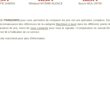
 FFB 10469SV
Whirlpool W7X89B SILENCE
Bosch WUU 28T69
LG F94M22WHS
pour vous permettre de comparer les prix est une opération complexe. De
 reconnaissance des références de la catégorie
Machines à laver
dans les différents points d
araison de prix, merci de
nous contacter
pour nous le signaler. i-Comparateur ne saurait êtr
 lié à l'utilisation de ce service.
le site marchand pour plus d'information.