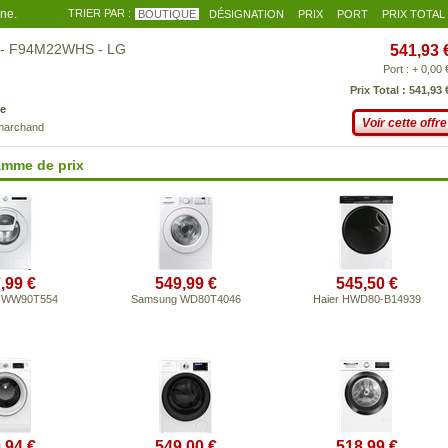
gne.
TRIER PAR :
BOUTIQUE
DÉSIGNATION
PRIX
PORT
PRIX TOTAL
in - F94M22WHS - LG
541,93 
Port : + 0,00 
Prix Total : 541,93 
e
Voir cette offre
 marchand
amme de prix
,99 €
549,99 €
545,50 €
 WW90T554
Samsung WD80T4046
Haier HWD80-B14939
,94 €
549,00 €
518,99 €