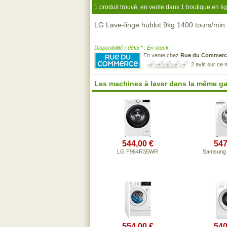
1 produit trouvé, en vente dans 1 boutique en li
LG Lave-linge hublot 9kg 1400 tours/m
Disponibilité / délai * : En stock
En vente chez
Rue du Commerc
2 avis sur ce
Les machines à laver dans la même g
544,00 €
547
LG F964R35WR
Samsung
554,00 €
540