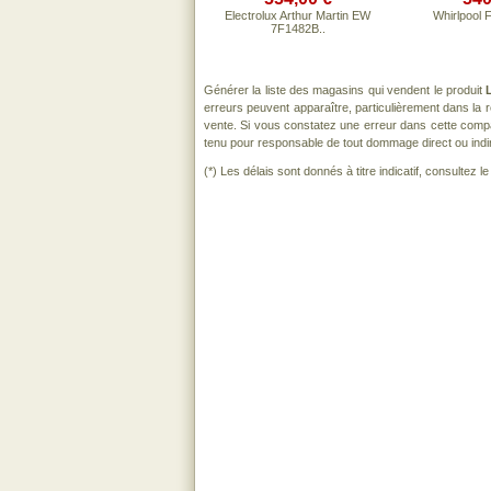
Electrolux Arthur Martin EW
Whirlpool
7F1482B..
Générer la liste des magasins qui vendent le produit
erreurs peuvent apparaître, particulièrement dans la
vente. Si vous constatez une erreur dans cette comp
tenu pour responsable de tout dommage direct ou indirect
(*) Les délais sont donnés à titre indicatif, consultez 