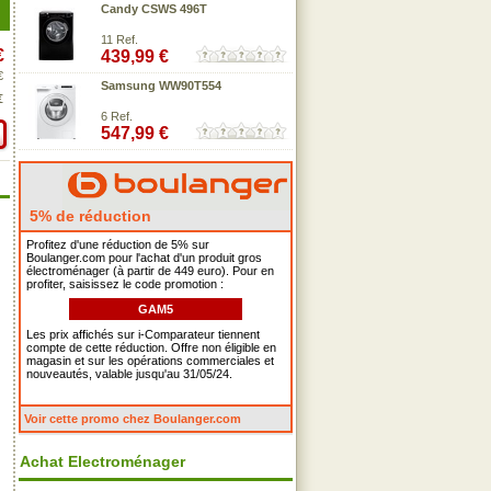
Candy CSWS 496T
11 Ref.
€
439,99 €
€
Samsung WW90T554
€
6 Ref.
547,99 €
5% de réduction
Profitez d'une réduction de 5% sur
Boulanger.com pour l'achat d'un produit gros
électroménager (à partir de 449 euro). Pour en
profiter, saisissez le code promotion :
GAM5
Les prix affichés sur i-Comparateur tiennent
compte de cette réduction. Offre non éligible en
magasin et sur les opérations commerciales et
nouveautés, valable jusqu'au 31/05/24.
Voir cette promo chez Boulanger.com
Achat Electroménager