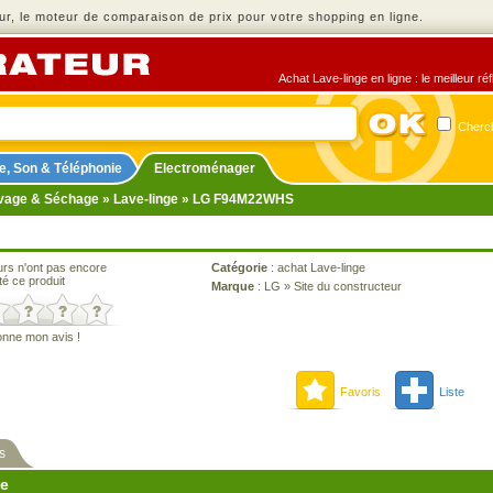
r, le moteur de comparaison de prix pour votre shopping en ligne.
Achat Lave-linge en ligne : le meilleur r
Cherch
e, Son & Téléphonie
Electroménager
vage & Séchage
»
Lave-linge
» LG F94M22WHS
urs n'ont pas encore
Catégorie
:
achat Lave-linge
té ce produit
Marque
:
LG
»
Site du constructeur
onne mon avis !
Favoris
Liste
s
ne