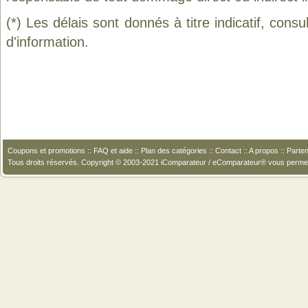
(*) Les délais sont donnés à titre indicatif, cons
d'information.
Coupons et promotions
::
FAQ et aide
::
Plan des catégories
::
Contact
::
A propos
::
Parten
Tous droits réservés. Copyright © 2003-2021 iComparateur / eComparateur® vous perme