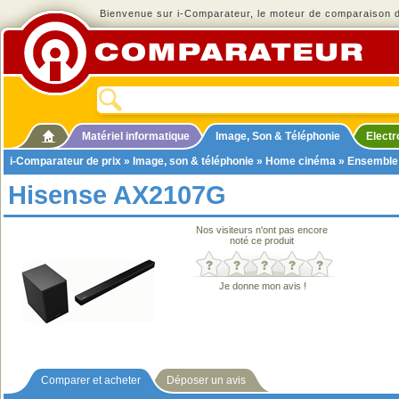
Bienvenue sur i-Comparateur, le moteur de comparaison de
Matériel informatique
Image, Son & Téléphonie
Elect
i-Comparateur de prix
»
Image, son & téléphonie
»
Home cinéma
»
Ensemble
Hisense AX2107G
Nos visiteurs n'ont pas encore
noté ce produit
Je donne mon avis !
Comparer et acheter
Déposer un avis