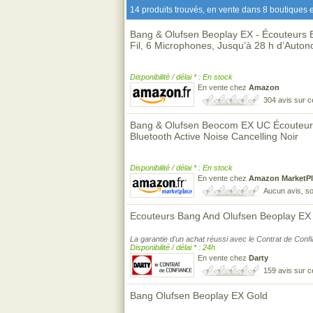
14 produits trouvés, en vente dans 8 boutiques e
Bang & Olufsen Beoplay EX - Écouteurs B
Fil, 6 Microphones, Jusqu’à 28 h d’Auton
Disponibilité / délai * : En stock
En vente chez
Amazon
304 avis sur 
Bang & Olufsen Beocom EX UC Écouteurs I
Bluetooth Active Noise Cancelling Noir
Disponibilité / délai * : En stock
En vente chez
Amazon MarketPl
Aucun avis, so
Ecouteurs Bang And Olufsen Beoplay EX 
La garantie d'un achat réussi avec le Contrat de Conf
Disponibilité / délai * : 24h
En vente chez
Darty
159 avis sur 
Bang Olufsen Beoplay EX Gold