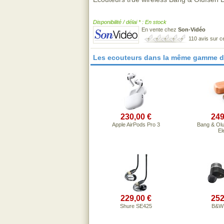
Disponibilité / délai * : En stock
En vente chez
Son-Vidéo
110 avis sur 
Les ecouteurs dans la même gamme d
230,00 €
249
Apple AirPods Pro 3
Bang & Olu
El
229,00 €
252
Shure SE425
B&W 