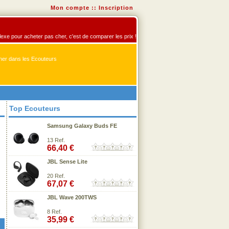
Mon compte
::
Inscription
flexe pour acheter pas cher, c'est de comparer les prix !
er dans les Ecouteurs
Top Ecouteurs
Samsung Galaxy Buds FE
13 Ref.
66,40 €
JBL Sense Lite
20 Ref.
67,07 €
JBL Wave 200TWS
8 Ref.
35,99 €