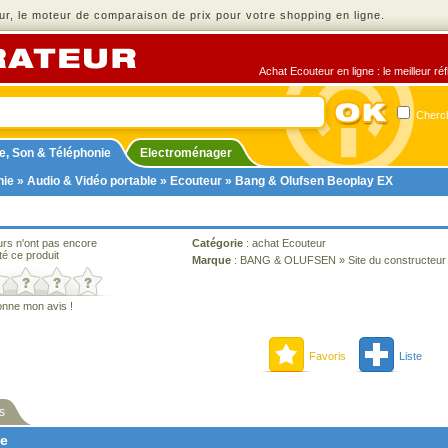
r, le moteur de comparaison de prix pour votre shopping en ligne.
Achat Ecouteur en ligne : le meilleur ré
Cherch
e, Son & Téléphonie
Electroménager
nie
»
Audio & Vidéo portable
»
Ecouteur
» Bang & Olufsen Beoplay EX
urs n'ont pas encore
Catégorie
:
achat Ecouteur
té ce produit
Marque
:
BANG & OLUFSEN
»
Site du constructeur
onne mon avis !
Favoris
Liste
s
ne