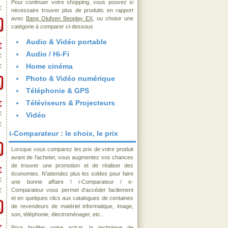
Pour continuer votre shopping, vous pouvez si
€
nécessaire trouver plus de produits en rapport
avec
Bang Olufsen Beoplay EX
, ou choisir une
catégorie à comparer ci-dessous
Audio & Vidéo portable
€
Audio / Hi-Fi
€
Home cinéma
€
Photo & Vidéo numérique
Téléphonie & GPS
Téléviseurs & Projecteurs
€
€
Vidéo
€
i-Comparateur : le choix, le prix
Lorsque vous comparez les prix de votre produit
avant de l'acheter, vous augmentez vos chances
de trouver une promotion et de réaliser des
€
économies. N'attendez plus les soldes pour faire
€
une bonne affaire ! i-Comparateur / e-
Comparateur vous permet d'accéder facilement
€
et en quelques clics aux catalogues de centaines
de revendeurs de matériel informatique, image,
son, téléphonie, électroménager, etc..
Pour faciliter votre achat, la technique de