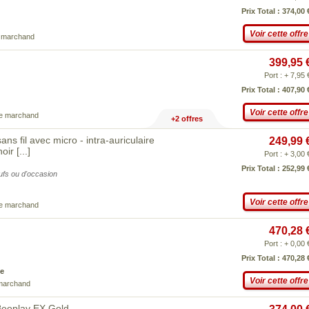
Prix Total : 374,00 
Voir cette offre
e marchand
399,95 
Port : + 7,95 
Prix Total : 407,90 
Voir cette offre
ce marchand
+2 offres
s fil avec micro - intra-auriculaire
249,99 
noir
[...]
Port : + 3,00 
Prix Total : 252,99 
eufs ou d'occasion
Voir cette offre
ce marchand
470,28 
Port : + 0,00 
Prix Total : 470,28 
e
Voir cette offre
 marchand
Beoplay EX Gold