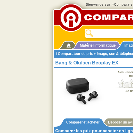
Bienvenue sur i-Comparateu
Matériel informatique
Imag
i-Comparateur de prix
»
Image, son & télépho
Bang & Olufsen Beoplay EX
Nos visite
no
Je d
Comparer et acheter
Déposer un avi
Comparer les prix pour acheter en lig