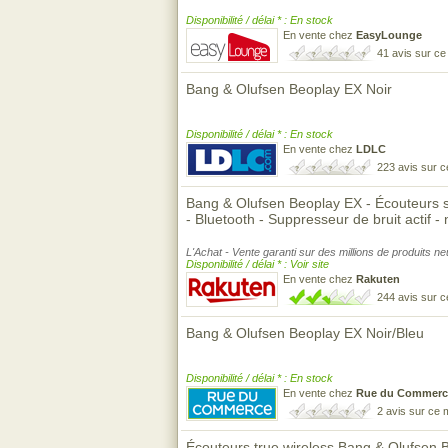
Disponibilité / délai * : En stock
En vente chez
EasyLounge
41 avis sur c
Bang & Olufsen Beoplay EX Noir
Disponibilité / délai * : En stock
En vente chez
LDLC
223 avis sur 
Bang & Olufsen Beoplay EX - Écouteurs san
- Bluetooth - Suppresseur de bruit actif - 
L'Achat - Vente garanti sur des millions de produits n
Disponibilité / délai * : Voir site
En vente chez
Rakuten
244 avis sur 
Bang & Olufsen Beoplay EX Noir/Bleu
Disponibilité / délai * : En stock
En vente chez
Rue du Commerc
2 avis sur ce
Écouteurs true wireless Bang & Olufsen 