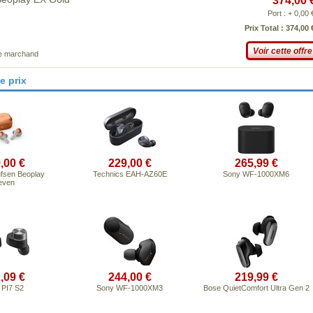
374,00 
Port : + 0,00 
Prix Total : 374,00 
Voir cette offre
ce marchand
e prix
,00 €
229,00 €
265,99 €
fsen Beoplay
Technics EAH-AZ60E
Sony WF-1000XM6
even
,09 €
244,00 €
219,99 €
PI7 S2
Sony WF-1000XM3
Bose QuietComfort Ultra Gen 2