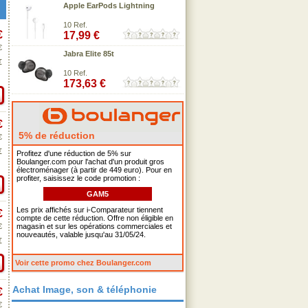
Apple EarPods Lightning
10 Ref.
€
17,99 €
€
Jabra Elite 85t
€
10 Ref.
173,63 €
€
5% de réduction
€
€
Profitez d'une réduction de 5% sur
Boulanger.com pour l'achat d'un produit gros
électroménager (à partir de 449 euro). Pour en
profiter, saisissez le code promotion :
GAM5
Les prix affichés sur i-Comparateur tiennent
€
compte de cette réduction. Offre non éligible en
€
magasin et sur les opérations commerciales et
nouveautés, valable jusqu'au 31/05/24.
€
Voir cette promo chez Boulanger.com
Achat Image, son & téléphonie
€
€