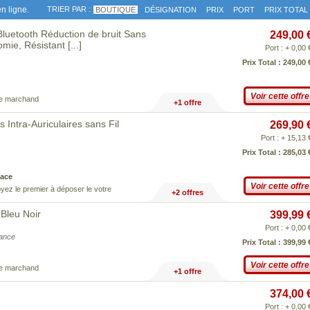
n ligne.
TRIER PAR :
BOUTIQUE
DÉSIGNATION
PRIX
PORT
PRIX TOTAL
luetooth Réduction de bruit Sans
249,00 
omie, Résistant
[...]
Port : + 0,00 
Prix Total : 249,00 
Voir cette offre
ce marchand
+1 offre
ntra-Auriculaires sans Fil
269,90 
Port : + 15,13 
Prix Total : 285,03 
ace
Voir cette offre
yez le premier à déposer le votre
+2 offres
Bleu Noir
399,99 
Port : + 0,00 
iance
Prix Total : 399,99 
Voir cette offre
ce marchand
+1 offre
374,00 
Port : + 0,00 