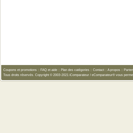
Coupons et promotions
::
FAQ et aide
::
Plan des catégories
::
Contact
::
A propos
::
Parten
Tous droits réservés. Copyright © 2003-2021 iComparateur / eComparateur® vous perme