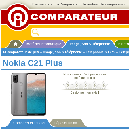
Bienvenue sur i-Comparateur, le moteur de comparaison de
Matériel informatique
Image, Son & Téléphonie
Elect
i-Comparateur de prix
»
Image, son & téléphonie
»
Téléphonie & GPS
»
Télép
Nokia C21 Plus
Nos visiteurs n'ont pas encore
noté ce produit
Je donne mon avis !
Comparer et acheter
Déposer un avis