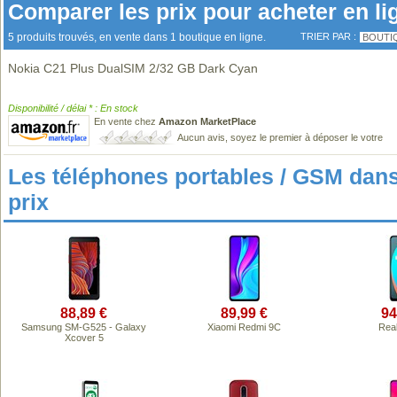
Comparer les prix pour acheter en li
5 produits trouvés, en vente dans 1 boutique en ligne.
TRIER PAR :
BOUTI
Nokia C21 Plus DualSIM 2/32 GB Dark Cyan
Disponibilité / délai * : En stock
En vente chez
Amazon MarketPlace
Aucun avis, soyez le premier à déposer le votre
Les téléphones portables / GSM da
prix
88,89 €
89,99 €
94
Samsung SM-G525 - Galaxy
Xiaomi Redmi 9C
Rea
Xcover 5