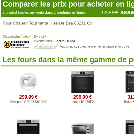
Comparer les prix pour acheter en li
1 produit trouvé, en vente dans 1 boutique en ligne.
TRIER PAR :
BOUTI
Four Chaleur Tournante Hisense Bsa 65211 Cx
Disponibilité / délai * : En stock
En vente chez
Electro Depot
Aucun avis, soyez le premier à déposer le votre
Les fours dans la même gamme de p
299,99 €
299,00 €
31
Whirlpool OMR 553CR0X
Indesit IO275PX
Beko 