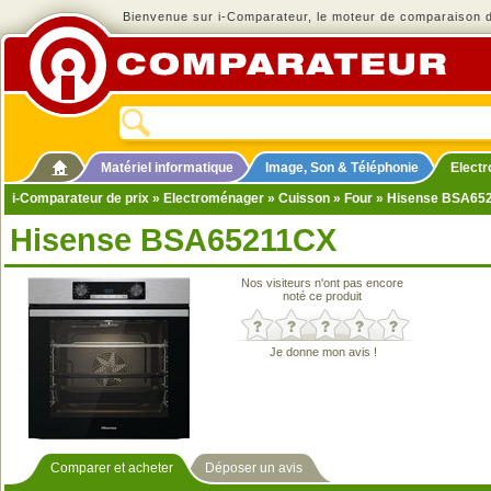
Bienvenue sur i-Comparateur, le moteur de comparaison de
Matériel informatique
Image, Son & Téléphonie
Elect
i-Comparateur de prix
»
Electroménager
»
Cuisson
»
Four
» Hisense BSA65
Hisense BSA65211CX
Nos visiteurs n'ont pas encore
noté ce produit
Je donne mon avis !
Comparer et acheter
Déposer un avis