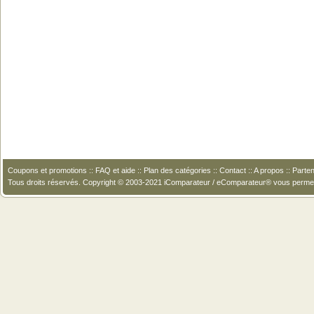
Coupons et promotions
::
FAQ et aide
::
Plan des catégories
::
Contact
::
A propos
::
Parten
Tous droits réservés. Copyright © 2003-2021 iComparateur / eComparateur® vous perme