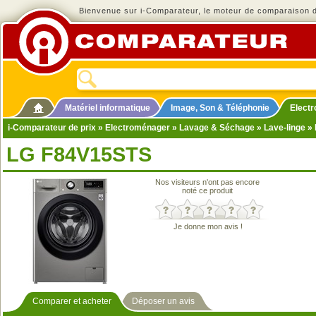
Bienvenue sur i-Comparateur, le moteur de comparaison de
Matériel informatique
Image, Son & Téléphonie
Elect
i-Comparateur de prix
»
Electroménager
»
Lavage & Séchage
»
Lave-linge
» 
LG F84V15STS
Nos visiteurs n'ont pas encore
noté ce produit
Je donne mon avis !
Comparer et acheter
Déposer un avis