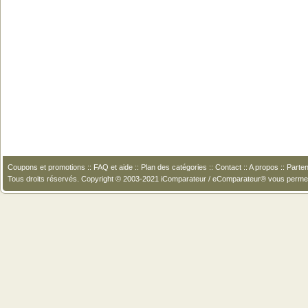
Coupons et promotions
::
FAQ et aide
::
Plan des catégories
::
Contact
::
A propos
::
Parten
Tous droits réservés. Copyright © 2003-2021 iComparateur / eComparateur® vous perme