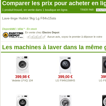
Comparer les prix pour acheter en li
1 produit trouvé, en vente dans 1 boutique en ligne.
TRIER PAR :
BOUTI
Lave-linge Hublot 9kg Lg F84v15sts
Disponibilité / délai * : En stock
En vente chez
Electro Depot
Aucun avis, soyez le premier à déposer le votre
Les machines à laver dans la même
399,98 €
399,00 €
39
Vedette LFVQ 104
LG F94N15WHS
LG F