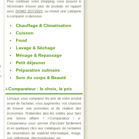
Pour continuer votre shopping, vous pouvez si
nécessaire trouver plus de produits en rapport
avec
DOMO DO7292S
, ou choisir une catégorie
à comparer ci-dessous
Chauffage & Climatisation
Cuisson
Froid
Lavage & Séchage
Ménage & Repassage
Petit déjeuner
s
Préparation culinaire
.
u
Soin du corps & Beauté
i-Comparateur : le choix, le prix
Lorsque vous comparez les prix de votre produit
avant de l'acheter, vous augmentez vos chances
de trouver une promotion et de réaliser des
économies. N'attendez plus les soldes pour faire
une bonne affaire ! i-Comparateur / e-
Comparateur vous permet d'accéder facilement
et en quelques clics aux catalogues de centaines
de revendeurs de matériel informatique, image,
son, téléphonie, électroménager, etc..