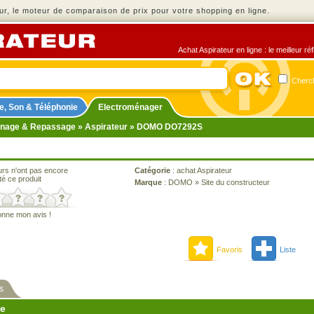
r, le moteur de comparaison de prix pour votre shopping en ligne.
Achat Aspirateur en ligne : le meilleur r
Cherch
e, Son & Téléphonie
Electroménager
nage & Repassage
»
Aspirateur
» DOMO DO7292S
urs n'ont pas encore
Catégorie
:
achat Aspirateur
té ce produit
Marque
:
DOMO
»
Site du constructeur
onne mon avis !
Favoris
Liste
s
ne