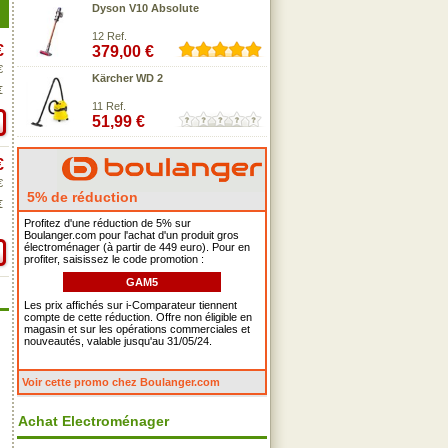
Dyson V10 Absolute
12 Ref.
€
379,00 €
€
Kärcher WD 2
€
11 Ref.
51,99 €
€
€
5% de réduction
€
Profitez d'une réduction de 5% sur
Boulanger.com pour l'achat d'un produit gros
électroménager (à partir de 449 euro). Pour en
profiter, saisissez le code promotion :
GAM5
Les prix affichés sur i-Comparateur tiennent
compte de cette réduction. Offre non éligible en
magasin et sur les opérations commerciales et
nouveautés, valable jusqu'au 31/05/24.
Voir cette promo chez Boulanger.com
Achat Electroménager