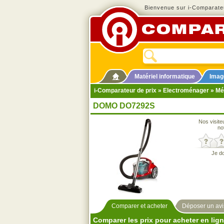
Bienvenue sur i-Comparateu
Matériel informatique
Imag
i-Comparateur de prix
»
Electroménager
»
Mé
DOMO DO7292S
Nos visite
no
Je d
Comparer et acheter
Déposer un avi
Comparer les prix pour acheter en lig