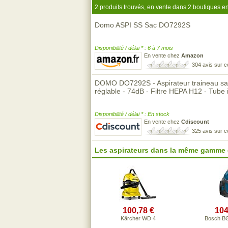
2 produits trouvés, en vente dans 2 boutiques en
Domo ASPI SS Sac DO7292S
Disponibilité / délai * : 6 à 7 mois
En vente chez
Amazon
304 avis sur 
DOMO DO7292S - Aspirateur traineau sans
réglable - 74dB - Filtre HEPA H12 - Tube
Disponibilité / délai * : En stock
En vente chez
Cdiscount
325 avis sur 
Les aspirateurs dans la même gamme 
100,78 €
104
Kärcher WD 4
Bosch B