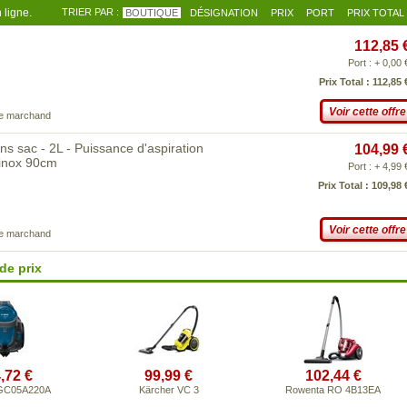
 ligne.
TRIER PAR :
BOUTIQUE
DÉSIGNATION
PRIX
PORT
PRIX TOTAL
112,85 
Port : + 0,00 
Prix Total : 112,85 
Voir cette offre
ce marchand
 sac - 2L - Puissance d'aspiration
104,99 
 inox 90cm
Port : + 4,99 
Prix Total : 109,98 
Voir cette offre
ce marchand
de prix
,72 €
99,99 €
102,44 €
GC05A220A
Kärcher VC 3
Rowenta RO 4B13EA