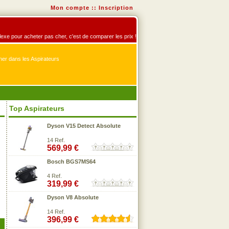
Mon compte
::
Inscription
éflexe pour acheter pas cher, c'est de comparer les prix !
er dans les Aspirateurs
Top Aspirateurs
Dyson V15 Detect Absolute
14 Ref.
569,99 €
Bosch BGS7MS64
4 Ref.
319,99 €
Dyson V8 Absolute
14 Ref.
396,99 €