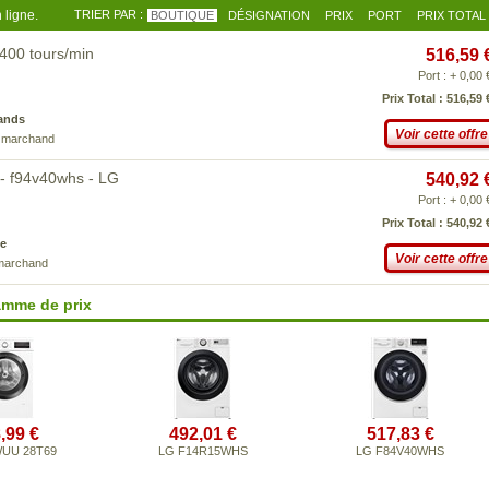
 ligne.
TRIER PAR :
BOUTIQUE
DÉSIGNATION
PRIX
PORT
PRIX TOTAL
1400 tours/min
516,59 
Port : + 0,00 
Prix Total : 516,59 
ands
Voir cette offre
e marchand
 - f94v40whs - LG
540,92 
Port : + 0,00 
Prix Total : 540,92 
e
Voir cette offre
 marchand
amme de prix
,99 €
492,01 €
517,83 €
WUU 28T69
LG F14R15WHS
LG F84V40WHS