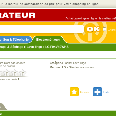
r, le moteur de comparaison de prix pour votre shopping en ligne.
Achat Lave-linge en ligne : le meilleur r
Cherch
e, Son & Téléphonie
Electroménager
vage & Séchage
»
Lave-linge
» LG F94V40WHS
urs n'ont pas encore
Catégorie
:
achat Lave-linge
té ce produit
Marque
:
LG
»
Site du constructeur
onne mon avis !
Favoris
Liste
s
ne