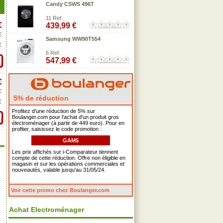
Candy CSWS 496T
11 Ref.
€
439,99 €
€
Samsung WW90T554
€
6 Ref.
547,99 €
€
€
5% de réduction
€
Profitez d'une réduction de 5% sur
Boulanger.com pour l'achat d'un produit gros
électroménager (à partir de 449 euro). Pour en
profiter, saisissez le code promotion :
GAM5
Les prix affichés sur i-Comparateur tiennent
compte de cette réduction. Offre non éligible en
magasin et sur les opérations commerciales et
nouveautés, valable jusqu'au 31/05/24.
Voir cette promo chez Boulanger.com
Achat Electroménager