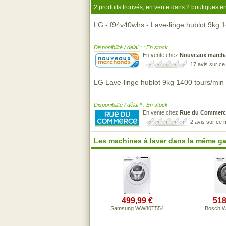
2 produits trouvés, en vente dans 2 boutiques en
LG - f94v40whs - Lave-linge hublot 9kg 
Disponibilité / délai * : En stock
En vente chez
Nouveaux march
17 avis sur c
LG Lave-linge hublot 9kg 1400 tours/min
Disponibilité / délai * : En stock
En vente chez
Rue du Commerc
2 avis sur ce
Les machines à laver dans la même g
499,99 €
518
Samsung WW80T554
Bosch 