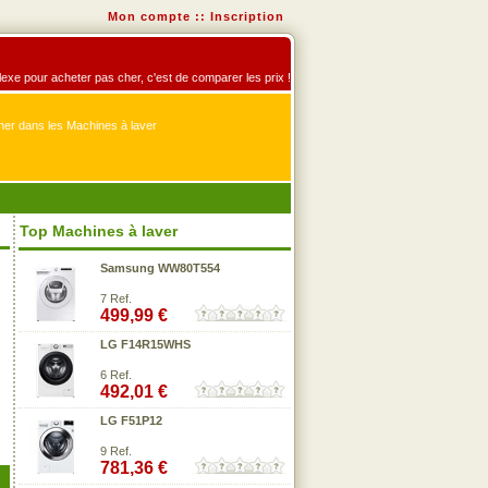
Mon compte
::
Inscription
éflexe pour acheter pas cher, c'est de comparer les prix !
er dans les Machines à laver
Top Machines à laver
Samsung WW80T554
7 Ref.
499,99 €
LG F14R15WHS
6 Ref.
492,01 €
LG F51P12
9 Ref.
781,36 €