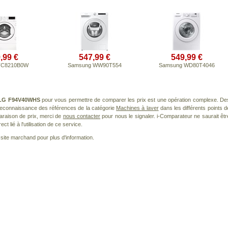
,99 €
547,99 €
549,99 €
TC8210B0W
Samsung WW90T554
Samsung WD80T4046
LG F94V40WHS
pour vous permettre de comparer les prix est une opération complexe. De
 reconnaissance des références de la catégorie
Machines à laver
dans les différents points d
araison de prix, merci de
nous contacter
pour nous le signaler. i-Comparateur ne saurait êtr
 lié à l'utilisation de ce service.
le site marchand pour plus d'information.