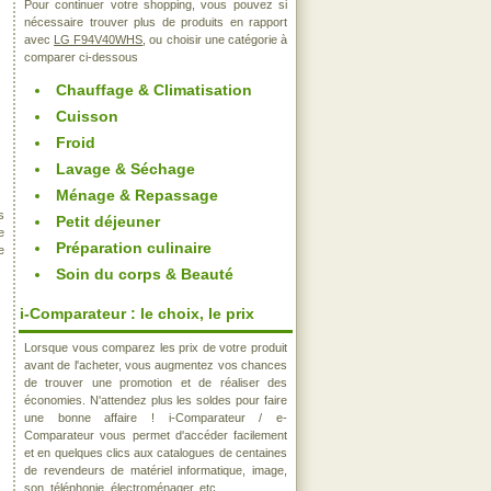
Pour continuer votre shopping, vous pouvez si
nécessaire trouver plus de produits en rapport
avec
LG F94V40WHS
, ou choisir une catégorie à
comparer ci-dessous
Chauffage & Climatisation
Cuisson
Froid
Lavage & Séchage
Ménage & Repassage
s
Petit déjeuner
e
Préparation culinaire
e
Soin du corps & Beauté
i-Comparateur : le choix, le prix
Lorsque vous comparez les prix de votre produit
avant de l'acheter, vous augmentez vos chances
de trouver une promotion et de réaliser des
économies. N'attendez plus les soldes pour faire
une bonne affaire ! i-Comparateur / e-
Comparateur vous permet d'accéder facilement
et en quelques clics aux catalogues de centaines
de revendeurs de matériel informatique, image,
son, téléphonie, électroménager, etc..