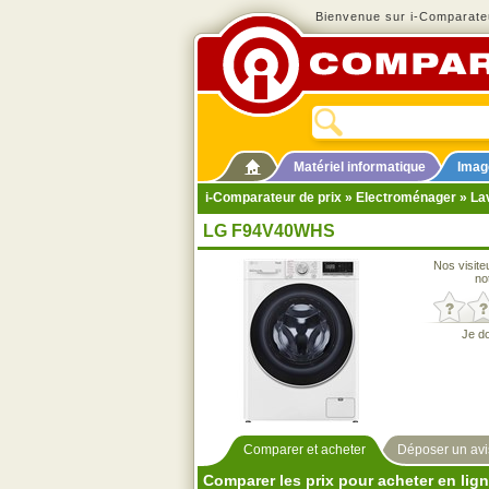
Bienvenue sur i-Comparateu
Matériel informatique
Imag
i-Comparateur de prix
»
Electroménager
»
La
LG F94V40WHS
Nos visite
no
Je d
Comparer et acheter
Déposer un avi
Comparer les prix pour acheter en lig