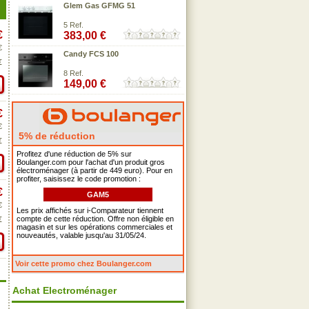
Glem Gas GFMG 51
5 Ref.
€
383,00 €
€
Candy FCS 100
€
8 Ref.
149,00 €
€
€
5% de réduction
€
Profitez d'une réduction de 5% sur
Boulanger.com pour l'achat d'un produit gros
électroménager (à partir de 449 euro). Pour en
profiter, saisissez le code promotion :
€
GAM5
€
Les prix affichés sur i-Comparateur tiennent
compte de cette réduction. Offre non éligible en
€
magasin et sur les opérations commerciales et
nouveautés, valable jusqu'au 31/05/24.
Voir cette promo chez Boulanger.com
Achat Electroménager