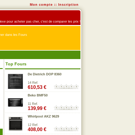
Mon compte
::
Inscription
éflexe pour acheter pas cher, c'est de comparer les prix !
er dans les Fours
Top Fours
De Dietrich DOP 8360
14 Ref.
610,53 €
Beko BMF50
11 Ref.
139,99 €
Whirlpool AKZ 9629
12 Ref.
408,00 €