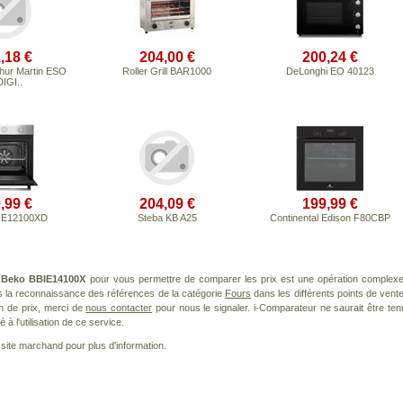
,18 €
204,00 €
200,24 €
thur Martin ESO
Roller Grill BAR1000
DeLonghi EO 40123
IGI..
,99 €
204,09 €
199,99 €
IE12100XD
Steba KB A25
Continental Edison F80CBP
t
Beko BBIE14100X
pour vous permettre de comparer les prix est une opération complexe
s la reconnaissance des références de la catégorie
Fours
dans les différents points de vente
n de prix, merci de
nous contacter
pour nous le signaler. i-Comparateur ne saurait être ten
à l'utilisation de ce service.
le site marchand pour plus d'information.