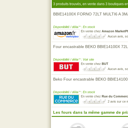
3 produits trouvés, en vente dans 3 boutiques en
BBIE14100X FORNO 72LT MULTI6 A 
Disponibilité / délai * : En stock
En vente chez
Amazon MarketPl
Aucun avis, so
Four encastrable BEKO BBIE14100X 72L
Disponibilité / délai * : Voir site
En vente chez
BUT
Aucun avis, so
Beko Four encastrable BEKO BBIE14100
Disponibilité / délai * : En stock
En vente chez
Rue du Commerc
2 avis sur ce
Les fours dans la même gamme de pri