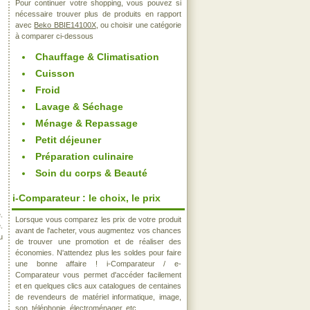
Pour continuer votre shopping, vous pouvez si
nécessaire trouver plus de produits en rapport
avec
Beko BBIE14100X
, ou choisir une catégorie
à comparer ci-dessous
Chauffage & Climatisation
Cuisson
Froid
Lavage & Séchage
Ménage & Repassage
Petit déjeuner
Préparation culinaire
Soin du corps & Beauté
i-Comparateur : le choix, le prix
.
Lorsque vous comparez les prix de votre produit
.
avant de l'acheter, vous augmentez vos chances
u
de trouver une promotion et de réaliser des
économies. N'attendez plus les soldes pour faire
une bonne affaire ! i-Comparateur / e-
Comparateur vous permet d'accéder facilement
et en quelques clics aux catalogues de centaines
de revendeurs de matériel informatique, image,
son, téléphonie, électroménager, etc..