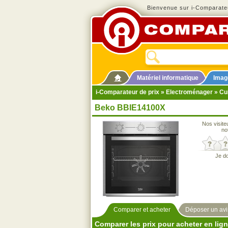
Bienvenue sur i-Comparateu
Matériel informatique
Imag
i-Comparateur de prix
»
Electroménager
»
Cu
Beko BBIE14100X
Nos visite
no
Je d
Comparer et acheter
Déposer un avi
Comparer les prix pour acheter en lig