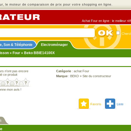
r, le moteur de comparaison de prix pour votre shopping en ligne.
Achat Four en ligne : le meilleur r
Cherch
e, Son & Téléphonie
Electroménager
isson
»
Four
» Beko BBIE14100X
urs n'ont pas encore
Catégorie
:
achat Four
té ce produit
Marque
:
BEKO
»
Site du constructeur
onne mon avis !
Favoris
Liste
s
ne