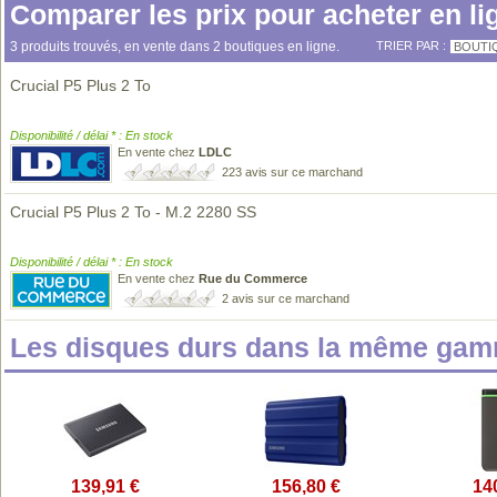
Comparer les prix pour acheter en li
3 produits trouvés, en vente dans 2 boutiques en ligne.
TRIER PAR :
BOUTI
Crucial P5 Plus 2 To
Disponibilité / délai * : En stock
En vente chez
LDLC
223 avis sur ce marchand
Crucial P5 Plus 2 To - M.2 2280 SS
Disponibilité / délai * : En stock
En vente chez
Rue du Commerce
2 avis sur ce marchand
Les disques durs dans la même gam
139,91 €
156,80 €
14