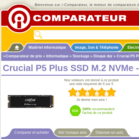
Bienvenue sur i-Comparateur, le moteur de comparaison de
Matériel informatique
Image, Son & Téléphonie
Elect
i-Comparateur de prix
»
Informatique
»
Stockage
»
Disque dur
» Crucial P5 P
Crucial P5 Plus SSD M.2 NVMe -
Nos visiteurs ont donné à ce produit
une note moyenne de 5 sur 5
Je donne mon avis !
100%
recommandent
l'achat de ce produit
Comparer et acheter
Voir l'unique avis
Déposer un avis