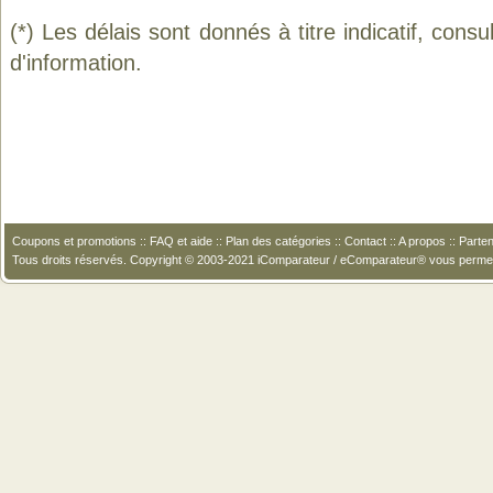
(*) Les délais sont donnés à titre indicatif, cons
d'information.
Coupons et promotions
::
FAQ et aide
::
Plan des catégories
::
Contact
::
A propos
::
Parten
Tous droits réservés. Copyright © 2003-2021 iComparateur / eComparateur® vous perme