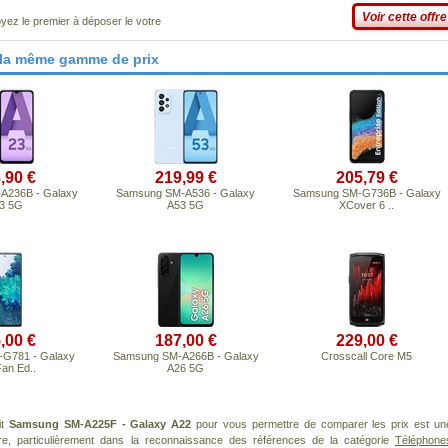
Voir cette offre
yez le premier à déposer le votre
 la même gamme de prix
,90 €
219,99 €
205,79 €
A236B - Galaxy
Samsung SM-A536 - Galaxy
Samsung SM-G736B - Galaxy
3 5G
A53 5G
XCover 6 ..
,00 €
187,00 €
229,00 €
G781 - Galaxy
Samsung SM-A266B - Galaxy
Crosscall Core M5
an Ed..
A26 5G
it
Samsung SM-A225F - Galaxy A22
pour vous permettre de comparer les prix est un
re, particulièrement dans la reconnaissance des références de la catégorie
Téléphone