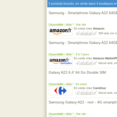
5 produits trouvés, en vente dans 4 boutiques en
Samsung - Smartphone Galaxy A22 64GB A
Disponibilité / délai * : Voir site
En vente chez
Amazon
304 avis sur 
Samsung - Smartphone Galaxy A22 64GB A
Disponibilité / délai * : 6 à 7 jours
En vente chez
Amazon MarketPl
Aucun avis, so
Galaxy A22 6,4' 64 Go Double SIM
Disponibilité / délai * : En stock
En vente chez
Carrefour
Aucun avis, so
Samsung Galaxy A22 - noir - 4G smartp
Disponibilité / délai * : Voir site