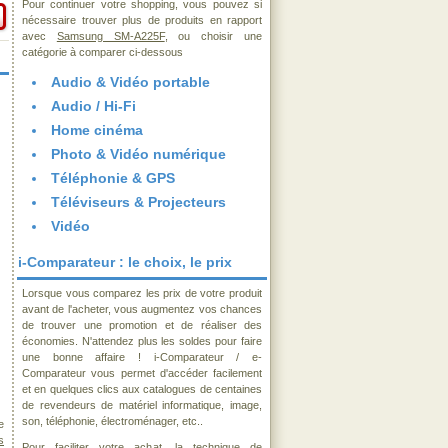
Pour continuer votre shopping, vous pouvez si
nécessaire trouver plus de produits en rapport
avec
Samsung SM-A225F
, ou choisir une
catégorie à comparer ci-dessous
Audio & Vidéo portable
Audio / Hi-Fi
Home cinéma
Photo & Vidéo numérique
Téléphonie & GPS
Téléviseurs & Projecteurs
Vidéo
i-Comparateur : le choix, le prix
Lorsque vous comparez les prix de votre produit
avant de l'acheter, vous augmentez vos chances
de trouver une promotion et de réaliser des
économies. N'attendez plus les soldes pour faire
une bonne affaire ! i-Comparateur / e-
Comparateur vous permet d'accéder facilement
et en quelques clics aux catalogues de centaines
de revendeurs de matériel informatique, image,
son, téléphonie, électroménager, etc..
e
s
Pour faciliter votre achat, la technique de