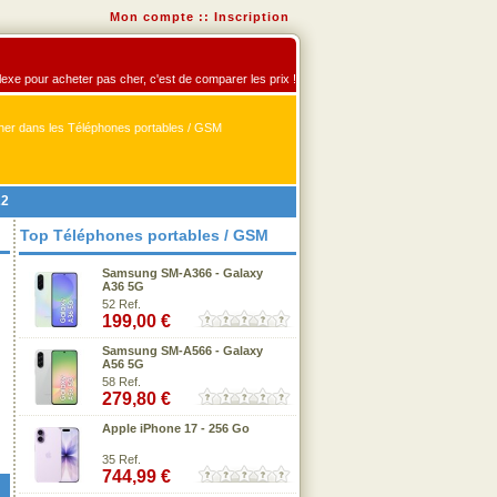
Mon compte
::
Inscription
flexe pour acheter pas cher, c'est de comparer les prix !
er dans les Téléphones portables / GSM
22
Top Téléphones portables / GSM
Samsung SM-A366 - Galaxy
A36 5G
52 Ref.
199,00 €
Samsung SM-A566 - Galaxy
A56 5G
58 Ref.
279,80 €
Apple iPhone 17 - 256 Go
35 Ref.
744,99 €