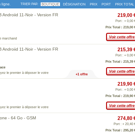
 ligne.
TRIER PAR :
BOUTIQUE
DÉSIGNATION
PRIX
PORT
PRIX TOTAL
ndroiid 11-Noir - Version FR
219,00 
Port : + 0,00 
Prix Total : 219,00 
Voir cette offre
ce marchand
ndroiid 11-Noir - Version FR
215,39 
Port : + 0,00 
Prix Total : 215,39 
ace
Voir cette offre
yez le premier à déposer le votre
+1 offre
219,90 
Port : + 0,00 
Prix Total : 219,90 
Voir cette offre
yez le premier à déposer le votre
hone - 64 Go - GSM
274,80 
Port : + 20,40 
Prix Total : 295,20 