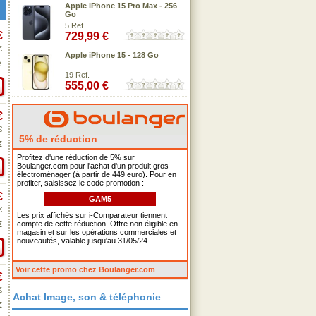
Apple iPhone 15 Pro Max - 256
Go
5 Ref.
€
729,99 €
€
Apple iPhone 15 - 128 Go
€
19 Ref.
555,00 €
€
€
5% de réduction
€
Profitez d'une réduction de 5% sur
Boulanger.com pour l'achat d'un produit gros
électroménager (à partir de 449 euro). Pour en
profiter, saisissez le code promotion :
€
GAM5
€
Les prix affichés sur i-Comparateur tiennent
compte de cette réduction. Offre non éligible en
€
magasin et sur les opérations commerciales et
nouveautés, valable jusqu'au 31/05/24.
Voir cette promo chez Boulanger.com
€
€
Achat Image, son & téléphonie
€