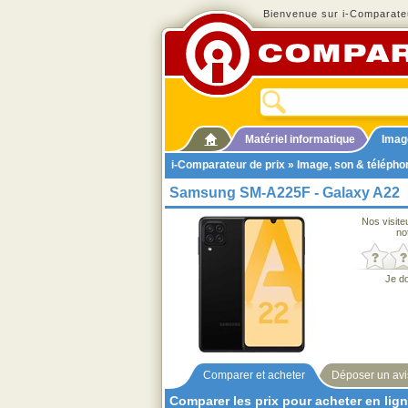
Bienvenue sur i-Comparateu
Matériel informatique
Imag
i-Comparateur de prix
»
Image, son & télépho
Samsung SM-A225F - Galaxy A22
Nos visite
no
Je d
Comparer et acheter
Déposer un avi
Comparer les prix pour acheter en lig