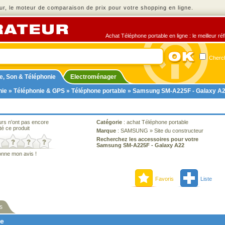
r, le moteur de comparaison de prix pour votre shopping en ligne.
Achat Téléphone portable en ligne : le meilleur ré
Cherch
e, Son & Téléphonie
Electroménager
nie
»
Téléphonie & GPS
»
Téléphone portable
» Samsung SM-A225F - Galaxy A
urs n'ont pas encore
Catégorie
:
achat Téléphone portable
té ce produit
Marque
:
SAMSUNG
»
Site du constructeur
Recherchez les accessoires pour votre
Samsung SM-A225F - Galaxy A22
onne mon avis !
Favoris
Liste
s
ne