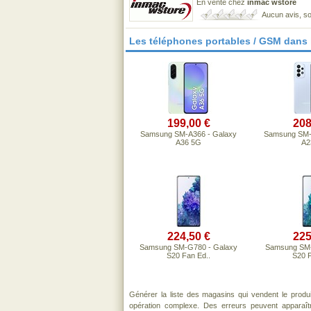
En vente chez
inmac wstore
Aucun avis, so
Les téléphones portables / GSM dans
199,00 €
208
Samsung SM-A366 - Galaxy
Samsung SM-
A36 5G
A2
224,50 €
225
Samsung SM-G780 - Galaxy
Samsung SM-
S20 Fan Ed..
S20 F
Générer la liste des magasins qui vendent le produ
opération complexe. Des erreurs peuvent apparaît