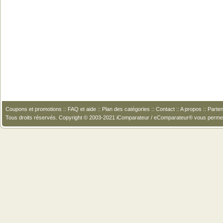
Coupons et promotions
::
FAQ et aide
::
Plan des catégories
::
Contact
::
A propos
::
Parten
Tous droits réservés. Copyright © 2003-2021 iComparateur / eComparateur® vous perme