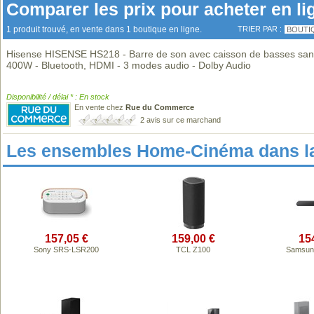
Comparer les prix pour acheter en li
1 produit trouvé, en vente dans 1 boutique en ligne.
TRIER PAR :
BOUTI
Hisense HISENSE HS218 - Barre de son avec caisson de basses sans 
400W - Bluetooth, HDMI - 3 modes audio - Dolby Audio
Disponibilité / délai * : En stock
En vente chez
Rue du Commerce
2 avis sur ce marchand
Les ensembles Home-Cinéma dans l
157,05 €
159,00 €
15
Sony SRS-LSR200
TCL Z100
Samsun