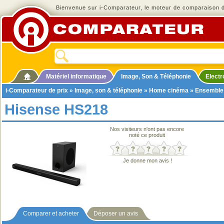
Bienvenue sur i-Comparateur, le moteur de comparaison de
Matériel informatique
Image, Son & Téléphonie
Elect
i-Comparateur de prix
»
Image, son & téléphonie
»
Home cinéma
»
Ensemble
Hisense HS218
Nos visiteurs n'ont pas encore
noté ce produit
Je donne mon avis !
Comparer et acheter
Déposer un avis