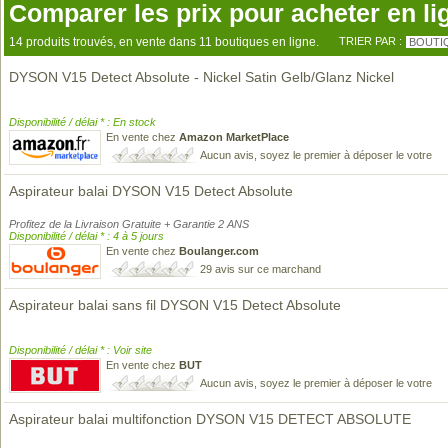
Comparer les prix pour acheter en li
14 produits trouvés, en vente dans 11 boutiques en ligne.
TRIER PAR :
BOUTI
DYSON V15 Detect Absolute - Nickel Satin Gelb/Glanz Nickel
Disponibilité / délai * : En stock
En vente chez
Amazon MarketPlace
Aucun avis, soyez le premier à déposer le votre
Aspirateur balai DYSON V15 Detect Absolute
Profitez de la Livraison Gratuite + Garantie 2 ANS
Disponibilité / délai * : 4 à 5 jours
En vente chez
Boulanger.com
29 avis sur ce marchand
Aspirateur balai sans fil DYSON V15 Detect Absolute
Disponibilité / délai * : Voir site
En vente chez
BUT
Aucun avis, soyez le premier à déposer le votre
Aspirateur balai multifonction DYSON V15 DETECT ABSOLUTE