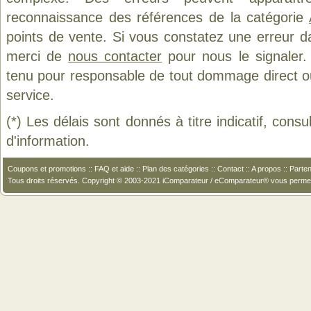
reconnaissance des références de la catégorie
points de vente. Si vous constatez une erreur d
merci de
nous contacter
pour nous le signaler.
tenu pour responsable de tout dommage direct ou in
service.
(*) Les délais sont donnés à titre indicatif, cons
d'information.
Coupons et promotions
::
FAQ et aide
::
Plan des catégories
::
Contact
::
A propos
::
Parten
Tous droits réservés. Copyright © 2003-2021 iComparateur / eComparateur® vous perme