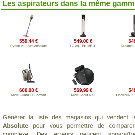
Les aspirateurs dans la même gamme
559,44 €
549,00 €
54
Dyson V12 Slim Absolute
LG A9T-PRIME1C
Dreame L
600,00 €
569,99 €
54
Miele Guard L1 Comfort
Miele Scout RX3
Electrolux Z
Générer la liste des magasins qui vendent 
Absolute
pour vous permettre de comparer 
complexe. Des erreurs peuvent apparaître